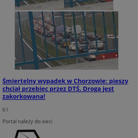
Śmiertelny wypadek w Chorzowie: pieszy
chciał przebiec przez DTŚ. Droga jest
zakorkowana!
INGRESSCOOKIE
Sesja
NGINX Inc.
bh.contextweb.com
61
Portal należy do sieci