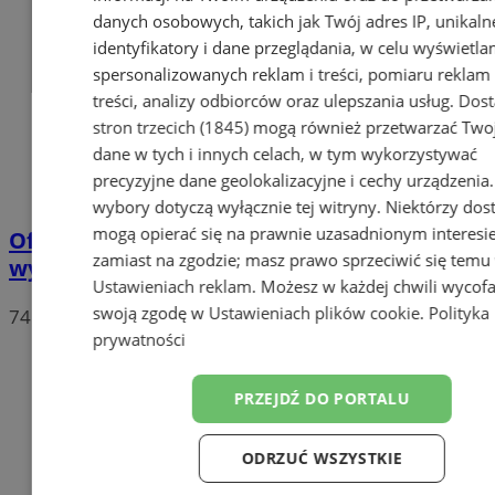
danych osobowych, takich jak Twój adres IP, unikaln
identyfikatory i dane przeglądania, w celu wyświetla
spersonalizowanych reklam i treści, pomiaru reklam 
treści, analizy odbiorców oraz ulepszania usług.
Dos
stron trzecich (1845)
mogą również przetwarzać Two
dane w tych i innych celach, w tym wykorzystywać
precyzyjne dane geolokalizacyjne i cechy urządzenia
wybory dotyczą wyłącznie tej witryny. Niektórzy do
mogą opierać się na prawnie uzasadnionym interesi
Oficjalne wyniki wyborów: W Chorzowie
zamiast na zgodzie; masz prawo sprzeciwić się temu
wygrywa Rafał Trzaskowski!
Ustawieniach reklam
. Możesz w każdej chwili wycof
swoją zgodę w
Ustawieniach plików cookie
.
Polityka
74
prywatności
PRZEJDŹ DO PORTALU
ODRZUĆ WSZYSTKIE