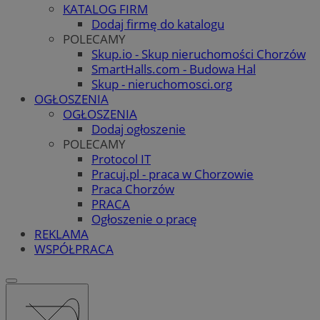
KATALOG FIRM
Dodaj firmę do katalogu
POLECAMY
Skup.io - Skup nieruchomości Chorzów
SmartHalls.com - Budowa Hal
Skup - nieruchomosci.org
OGŁOSZENIA
OGŁOSZENIA
Dodaj ogłoszenie
POLECAMY
Protocol IT
Pracuj.pl - praca w Chorzowie
Praca Chorzów
PRACA
Ogłoszenie o pracę
REKLAMA
WSPÓŁPRACA