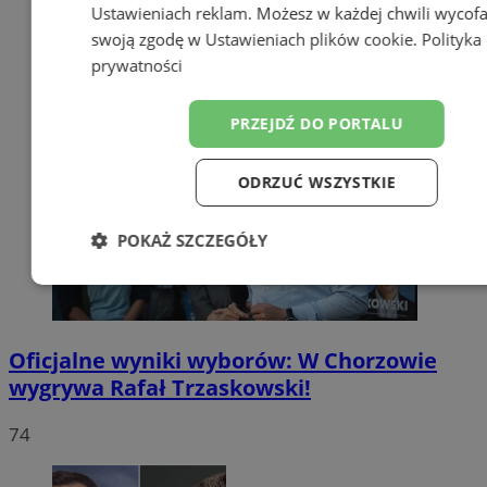
Ustawieniach reklam
. Możesz w każdej chwili wycof
swoją zgodę w
Ustawieniach plików cookie
.
Polityka
prywatności
PRZEJDŹ DO PORTALU
ODRZUĆ WSZYSTKIE
POKAŻ SZCZEGÓŁY
Niezbędne
Wydajność
Targetow
Oficjalne wyniki wyborów: W Chorzowie
Funkcjonalność
Niesklasyfikowa
wygrywa Rafał Trzaskowski!
74