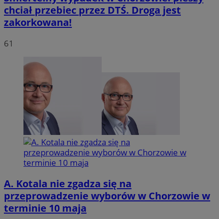
chciał przebiec przez DTŚ. Droga jest
zakorkowana!
INGRESSCOOKIE
Sesja
NGINX Inc.
bh.contextweb.com
61
li_gc
5 miesię
LinkedIn
tygodn
Corporation
.linkedin.com
A. Kotala nie zgadza się na
Provider
/
przeprowadzenie wyborów w Chorzowie w
Nazwa
Domena
terminie 10 maja
Provider
/
Okres
Nazwa
Opis
openstat_umr82x34smn6q1fh3rh8cq6ef68ktX
.openstat.eu
Domena
przechowywania