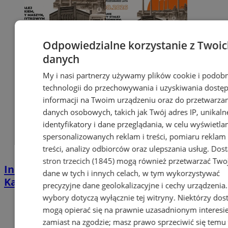
Odpowiedzialne korzystanie z Twoi
danych
My i nasi partnerzy używamy plików cookie i podob
technologii do przechowywania i uzyskiwania dostę
informacji na Twoim urządzeniu oraz do przetwarza
danych osobowych, takich jak Twój adres IP, unikaln
identyfikatory i dane przeglądania, w celu wyświetla
spersonalizowanych reklam i treści, pomiaru reklam 
treści, analizy odbiorców oraz ulepszania usług.
Dos
stron trzecich (1845)
mogą również przetwarzać Two
Industrialna podróż przez Chorzów i
dane w tych i innych celach, w tym wykorzystywać
Katowice. Nadchodzi HUTBANA 2026
precyzyjne dane geolokalizacyjne i cechy urządzenia
wybory dotyczą wyłącznie tej witryny. Niektórzy do
mogą opierać się na prawnie uzasadnionym interesi
zamiast na zgodzie; masz prawo sprzeciwić się temu