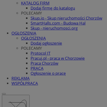
KATALOG FIRM
Dodaj firmę do katalogu
POLECAMY
Skup.io - Skup nieruchomości Chorzów
SmartHalls.com - Budowa Hal
Skup - nieruchomosci.org
OGŁOSZENIA
OGŁOSZENIA
Dodaj ogłoszenie
POLECAMY
Protocol IT
Pracuj.pl - praca w Chorzowie
Praca Chorzów
PRACA
Ogłoszenie o pracę
REKLAMA
WSPÓŁPRACA