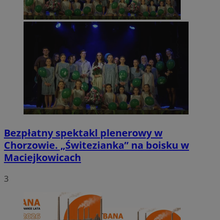
Bezpłatny spektakl plenerowy w
Chorzowie. „Świtezianka” na boisku w
Maciejkowicach
3