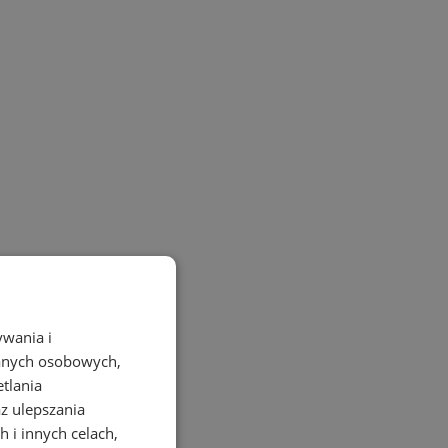
ywania i
danych osobowych,
etlania
az ulepszania
 i innych celach,