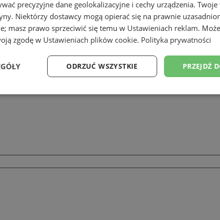
wać precyzyjne dane geolokalizacyjne i cechy urządzenia. Twoje
tryny. Niektórzy dostawcy mogą opierać się na prawnie uzasadnio
ie; masz prawo sprzeciwić się temu w
Ustawieniach reklam
. Może
woją zgodę w
Ustawieniach plików cookie
.
Polityka prywatności
EGÓŁY
ODRZUĆ WSZYSTKIE
PRZEJDŹ 
Wydajność
Targetowanie
Funkcjonalność
Ni
ezbędne
Wydajność
Targetowanie
Funkcjonalność
Niesklasyfikow
ie umożliwiają korzystanie z podstawowych funkcji strony internetowej, takich jak log
Bez niezbędnych plików cookie nie można prawidłowo korzystać ze strony internetowe
Okres
Provider
/
Domena
Opis
przechowywania