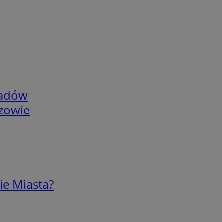
adów
rzowie
ie Miasta?