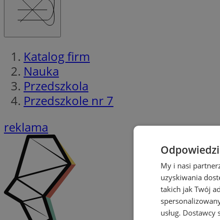
Katalog firm
Nauka
Przedszkola
Przedszkole nr 7
reklama
Odpowiedzia
My i nasi partne
uzyskiwania dost
takich jak Twój a
spersonalizowanyc
usług.
Dostawcy s