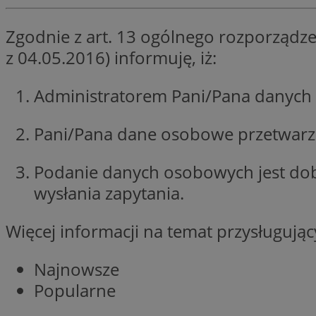
li_gc
Zgodnie z art. 13 ogólnego rozporządze
z 04.05.2016) informuję, iż:
Nazwa
Administratorem Pani/Pana danych 
Nazwa
openstat_umr82x3
Nazwa
openstat_gid
VP
Pani/Pana dane osobowe przetwarzan
pb_rtb_ev_part
openstat_pbi939ar
openstat_khpu8s
Podanie danych osobowych jest do
openstat_iy2unm5p
_clck
wysłania zapytania.
__gads
incap_ses_1688_32
openstat_wj089dcr
Więcej informacji na temat przysługuj
__Secure-
_clsk
ROLLOUT_TOKEN
visid_incap_322052
Najnowsze
_clsk
Popularne
bcookie