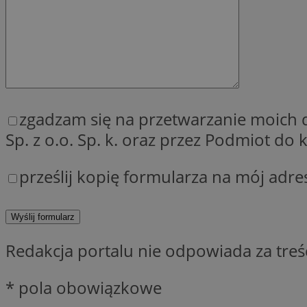
QeSessID
MvSessID
SessID
CookieScriptConse
zgadzam się na przetwarzanie moich
__cf_bm
Sp. z o.o. Sp. k. oraz przez Podmiot d
prześlij kopię formularza na mój adre
VISITOR_PRIVACY_
Redakcja portalu nie odpowiada za tre
INGRESSCOOKIE
* pola obowiązkowe