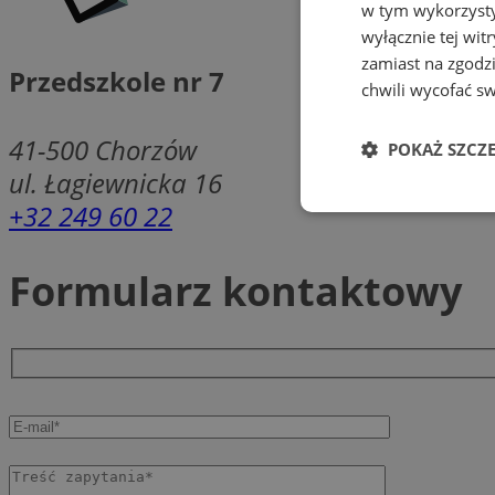
w tym wykorzysty
wyłącznie tej wi
zamiast na zgodz
Przedszkole nr 7
chwili wycofać s
41-500
Chorzów
POKAŻ SZCZ
ul. Łagiewnicka 16
+32 249 60 22
Niezbędne
Formularz kontaktowy
Ni
Niezbędne pliki cook
zarządzanie kontem. 
Nazwa