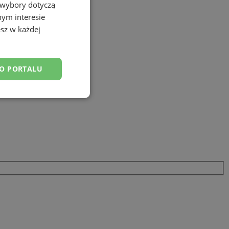
 wybory dotyczą
nym interesie
sz w każdej
DO PORTALU
esklasyfikowane
ane
owanie użytkownika i
j.