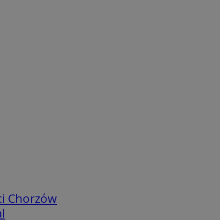
ci Chorzów
l