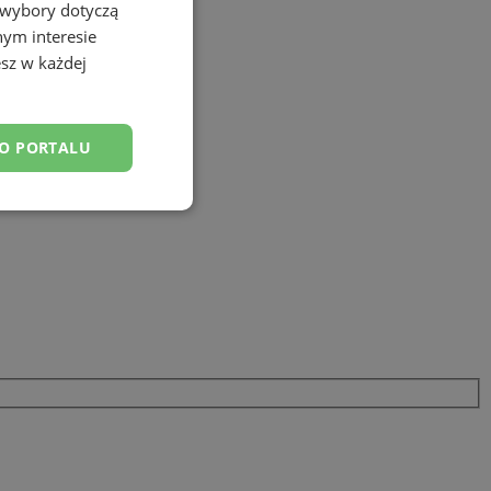
 wybory dotyczą
nym interesie
sz w każdej
DO PORTALU
esklasyfikowane
ane
owanie użytkownika i
j.