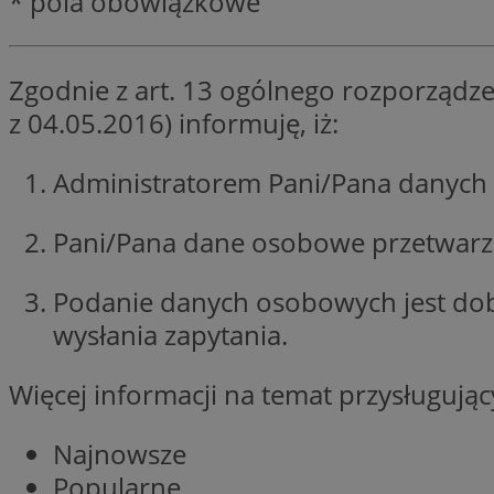
* pola obowiązkowe
li_gc
Zgodnie z art. 13 ogólnego rozporządze
z 04.05.2016) informuję, iż:
Nazwa
Nazwa
openstat_umr82x3
Nazwa
Administratorem Pani/Pana danych 
openstat_gid
VP
pb_rtb_ev_part
openstat_pbi939ar
Pani/Pana dane osobowe przetwarzan
openstat_khpu8s
openstat_iy2unm5p
_clck
Podanie danych osobowych jest do
__gads
incap_ses_1688_32
wysłania zapytania.
openstat_wj089dcr
__Secure-
_clsk
ROLLOUT_TOKEN
visid_incap_322052
Więcej informacji na temat przysługuj
_clsk
Najnowsze
bcookie
Popularne