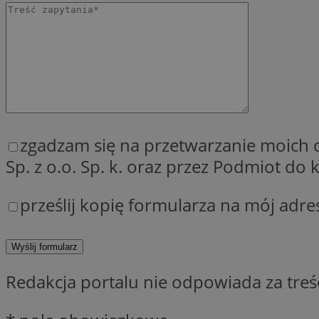
QeSessID
MvSessID
SessID
CookieScriptConse
__cf_bm
zgadzam się na przetwarzanie moich
Sp. z o.o. Sp. k. oraz przez Podmiot d
VISITOR_PRIVACY_
prześlij kopię formularza na mój adre
Redakcja portalu nie odpowiada za tre
INGRESSCOOKIE