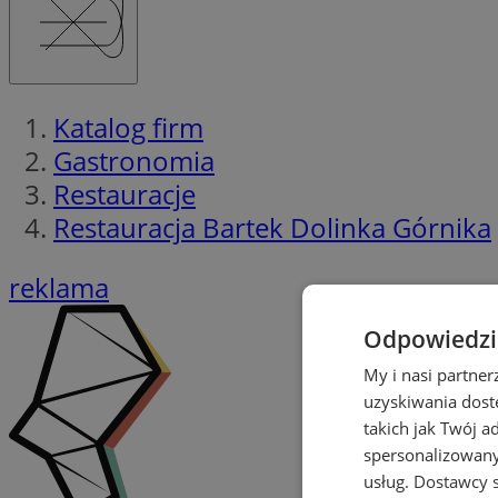
Katalog firm
Gastronomia
Restauracje
Restauracja Bartek Dolinka Górnika
reklama
Odpowiedzia
My i nasi partne
uzyskiwania dost
takich jak Twój a
spersonalizowanyc
usług.
Dostawcy s