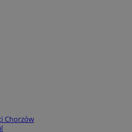
ci Chorzów
l