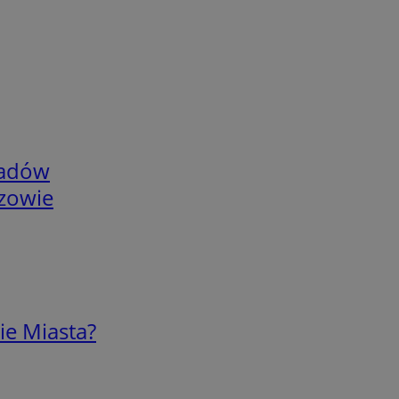
adów
rzowie
ie Miasta?