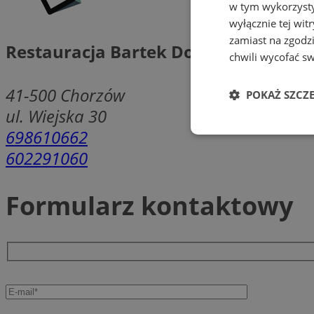
w tym wykorzysty
wyłącznie tej wi
zamiast na zgodz
Restauracja Bartek Dolinka Górnika
chwili wycofać s
41-500
Chorzów
POKAŻ SZCZ
ul. Wiejska 30
698610662
Niezbędne
602291060
Formularz kontaktowy
Ni
Niezbędne pliki cook
zarządzanie kontem. 
Nazwa