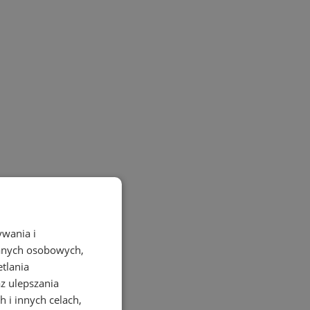
ywania i
danych osobowych,
etlania
az ulepszania
 i innych celach,