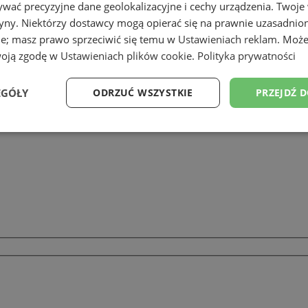
wać precyzyjne dane geolokalizacyjne i cechy urządzenia. Twoje
tryny. Niektórzy dostawcy mogą opierać się na prawnie uzasadnio
ie; masz prawo sprzeciwić się temu w
Ustawieniach reklam
. Może
woją zgodę w
Ustawieniach plików cookie
.
Polityka prywatności
EGÓŁY
ODRZUĆ WSZYSTKIE
PRZEJDŹ 
Wydajność
Targetowanie
Funkcjonalność
Ni
ezbędne
Wydajność
Targetowanie
Funkcjonalność
Niesklasyfikow
ie umożliwiają korzystanie z podstawowych funkcji strony internetowej, takich jak log
Bez niezbędnych plików cookie nie można prawidłowo korzystać ze strony internetowe
Okres
Provider
/
Domena
Opis
przechowywania