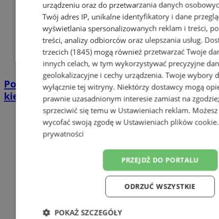
urządzeniu oraz do przetwarzania danych osobowych
Twój adres IP, unikalne identyfikatory i dane przeglą
wyświetlania spersonalizowanych reklam i treści, p
treści, analizy odbiorców oraz ulepszania usług.
Dos
trzecich (1845)
mogą również przetwarzać Twoje dan
innych celach, w tym wykorzystywać precyzyjne da
geolokalizacyjne i cechy urządzenia. Twoje wybory 
Policjant po służbie zatrzymał pijanego
wyłącznie tej witryny. Niektórzy dostawcy mogą opie
kierowcę. Miał prawie 2 promile
prawnie uzasadnionym interesie zamiast na zgodzi
sprzeciwić się temu w
Ustawieniach reklam
. Możesz
wycofać swoją zgodę w
Ustawieniach plików cookie
prywatności
PRZEJDŹ DO PORTALU
ODRZUĆ WSZYSTKIE
POKAŻ SZCZEGÓŁY