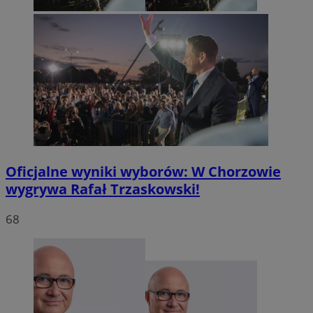
sekun
.temu.com
VISITOR_PRIVACY_METADATA
5 miesi
YouTube
Oficjalne wyniki wyborów: W Chorzowie
tygod
.youtube.com
wygrywa Rafał Trzaskowski!
68