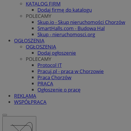
KATALOG FIRM
Dodaj firmę do katalogu
POLECAMY
Skup.io - Skup nieruchomości Chorzów
SmartHalls.com - Budowa Hal
Skup - nieruchomosci.org
OGŁOSZENIA
OGŁOSZENIA
Dodaj ogłoszenie
POLECAMY
Protocol IT
Pracuj.pl - praca w Chorzowie
Praca Chorzów
PRACA
Ogłoszenie o pracę
REKLAMA
WSPÓŁPRACA