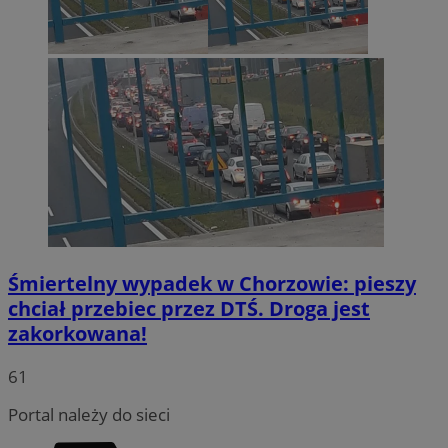
Śmiertelny wypadek w Chorzowie: pieszy
chciał przebiec przez DTŚ. Droga jest
INGRESSCOOKIE
Sesja
NGINX Inc.
zakorkowana!
bh.contextweb.com
61
Portal należy do sieci