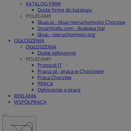
KATALOG FIRM
Dodaj firmę do katalogu
POLECAMY
Skup.io - Skup nieruchomości Chorzów
SmartHalls.com - Budowa Hal
Skup - nieruchomosci.org
OGŁOSZENIA
OGŁOSZENIA
Dodaj ogłoszenie
POLECAMY
Protocol IT
Pracuj.pl - praca w Chorzowie
Praca Chorzów
PRACA
Ogłoszenie o pracę
REKLAMA
WSPÓŁPRACA