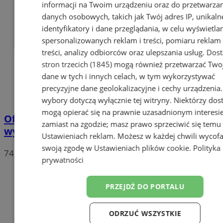
informacji na Twoim urządzeniu oraz do przetwarza
danych osobowych, takich jak Twój adres IP, unikaln
identyfikatory i dane przeglądania, w celu wyświetla
spersonalizowanych reklam i treści, pomiaru reklam 
treści, analizy odbiorców oraz ulepszania usług.
Dos
stron trzecich (1845)
mogą również przetwarzać Two
dane w tych i innych celach, w tym wykorzystywać
precyzyjne dane geolokalizacyjne i cechy urządzenia
wybory dotyczą wyłącznie tej witryny. Niektórzy do
mogą opierać się na prawnie uzasadnionym interesi
Oficjalne wyniki wyborów: W Chorzowie
zamiast na zgodzie; masz prawo sprzeciwić się temu
wygrywa Rafał Trzaskowski!
Ustawieniach reklam
. Możesz w każdej chwili wycof
swoją zgodę w
Ustawieniach plików cookie
.
Polityka
74
prywatności
PRZEJDŹ DO PORTALU
ODRZUĆ WSZYSTKIE