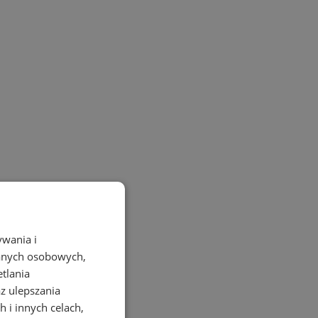
ywania i
danych osobowych,
etlania
az ulepszania
 i innych celach,