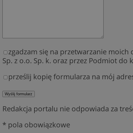
QeSessID
MvSessID
SessID
CookieScriptConse
zgadzam się na przetwarzanie moich
__cf_bm
Sp. z o.o. Sp. k. oraz przez Podmiot d
prześlij kopię formularza na mój adre
VISITOR_PRIVACY_
Redakcja portalu nie odpowiada za tre
INGRESSCOOKIE
* pola obowiązkowe