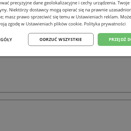
wać precyzyjne dane geolokalizacyjne i cechy urządzenia. Twoje
tryny. Niektórzy dostawcy mogą opierać się na prawnie uzasadnio
ie; masz prawo sprzeciwić się temu w
Ustawieniach reklam
. Może
owców Hajduckich
woją zgodę w
Ustawieniach plików cookie
.
Polityka prywatności
EGÓŁY
ODRZUĆ WSZYSTKIE
PRZEJDŹ 
Wydajność
Targetowanie
Funkcjonalność
Ni
ezbędne
Wydajność
Targetowanie
Funkcjonalność
Niesklasyfikow
ie umożliwiają korzystanie z podstawowych funkcji strony internetowej, takich jak log
Bez niezbędnych plików cookie nie można prawidłowo korzystać ze strony internetowe
Okres
Provider
/
Domena
Opis
przechowywania