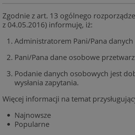
li_gc
Zgodnie z art. 13 ogólnego rozporządze
z 04.05.2016) informuję, iż:
Nazwa
Administratorem Pani/Pana danych 
Nazwa
openstat_umr82x3
Nazwa
openstat_gid
VP
Pani/Pana dane osobowe przetwarzan
pb_rtb_ev_part
openstat_pbi939ar
openstat_khpu8s
Podanie danych osobowych jest do
openstat_iy2unm5p
_clck
wysłania zapytania.
__gads
incap_ses_1688_32
openstat_wj089dcr
Więcej informacji na temat przysługuj
__Secure-
_clsk
ROLLOUT_TOKEN
visid_incap_322052
Najnowsze
_clsk
Popularne
bcookie