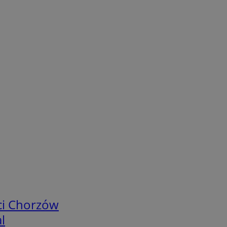
ci Chorzów
l