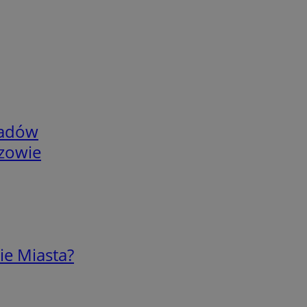
adów
rzowie
ie Miasta?