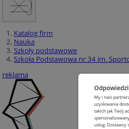
Katalog firm
Nauka
Szkoły podstawowe
Szkoła Podstawowa nr 34 im. Spor
reklama
Odpowiedzia
My i nasi partne
uzyskiwania dost
takich jak Twój a
spersonalizowanyc
usług.
Dostawcy s