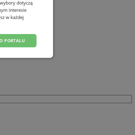
 wybory dotyczą
nym interesie
sz w każdej
DO PORTALU
esklasyfikowane
ane
owanie użytkownika i
j.