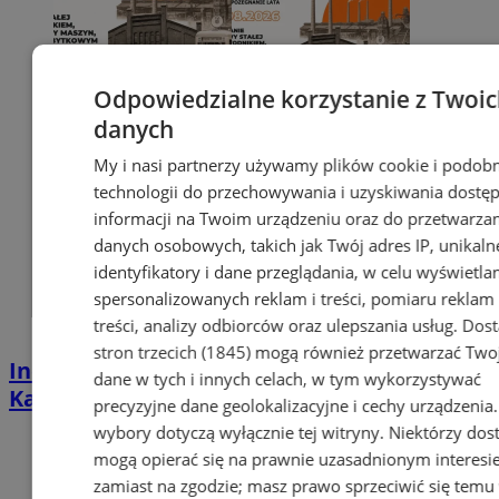
Odpowiedzialne korzystanie z Twoi
danych
My i nasi partnerzy używamy plików cookie i podob
technologii do przechowywania i uzyskiwania dostę
informacji na Twoim urządzeniu oraz do przetwarza
danych osobowych, takich jak Twój adres IP, unikaln
identyfikatory i dane przeglądania, w celu wyświetla
spersonalizowanych reklam i treści, pomiaru reklam 
treści, analizy odbiorców oraz ulepszania usług.
Dos
stron trzecich (1845)
mogą również przetwarzać Two
Industrialna podróż przez Chorzów i
dane w tych i innych celach, w tym wykorzystywać
Katowice. Nadchodzi HUTBANA 2026
precyzyjne dane geolokalizacyjne i cechy urządzenia
wybory dotyczą wyłącznie tej witryny. Niektórzy do
mogą opierać się na prawnie uzasadnionym interesi
zamiast na zgodzie; masz prawo sprzeciwić się temu