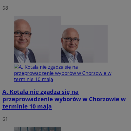
68
VISITOR_PRIVACY_METADATA
5 miesię
YouTube
tygodn
.youtube.com
A. Kotala nie zgadza się na
przeprowadzenie wyborów w Chorzowie w
terminie 10 maja
61