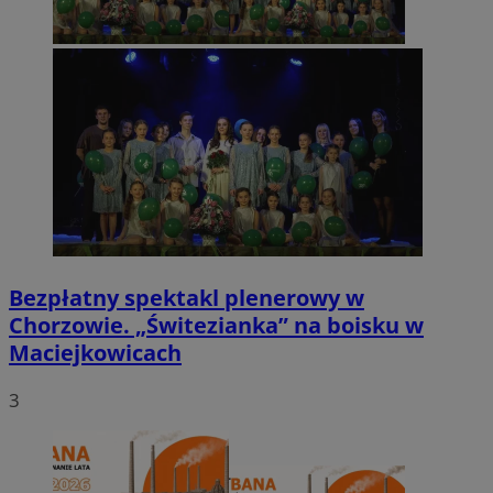
Bezpłatny spektakl plenerowy w
Chorzowie. „Świtezianka” na boisku w
Maciejkowicach
3