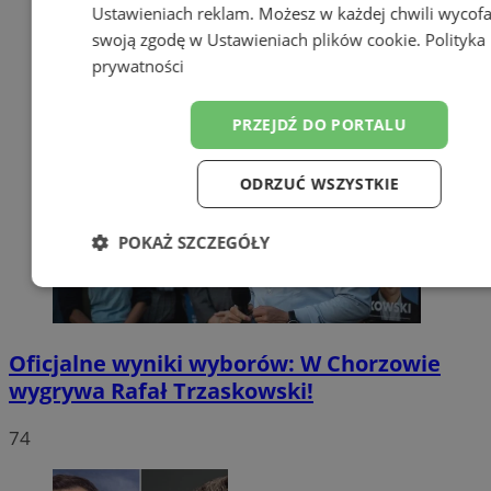
Ustawieniach reklam
. Możesz w każdej chwili wycof
swoją zgodę w
Ustawieniach plików cookie
.
Polityka
prywatności
PRZEJDŹ DO PORTALU
ODRZUĆ WSZYSTKIE
POKAŻ SZCZEGÓŁY
Niezbędne
Wydajność
Targetow
Oficjalne wyniki wyborów: W Chorzowie
Funkcjonalność
Niesklasyfikowa
wygrywa Rafał Trzaskowski!
74