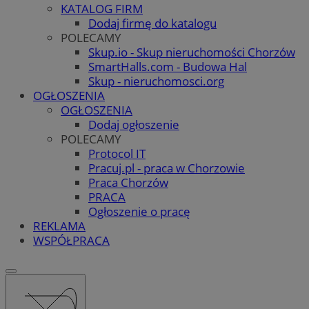
KATALOG FIRM
Dodaj firmę do katalogu
POLECAMY
Skup.io - Skup nieruchomości Chorzów
SmartHalls.com - Budowa Hal
Skup - nieruchomosci.org
OGŁOSZENIA
OGŁOSZENIA
Dodaj ogłoszenie
POLECAMY
Protocol IT
Pracuj.pl - praca w Chorzowie
Praca Chorzów
PRACA
Ogłoszenie o pracę
REKLAMA
WSPÓŁPRACA