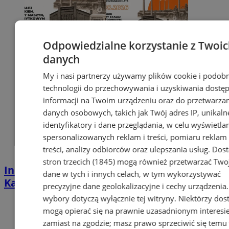
Odpowiedzialne korzystanie z Twoi
danych
My i nasi partnerzy używamy plików cookie i podob
technologii do przechowywania i uzyskiwania dostę
informacji na Twoim urządzeniu oraz do przetwarza
danych osobowych, takich jak Twój adres IP, unikaln
identyfikatory i dane przeglądania, w celu wyświetla
spersonalizowanych reklam i treści, pomiaru reklam 
treści, analizy odbiorców oraz ulepszania usług.
Dos
stron trzecich (1845)
mogą również przetwarzać Two
Industrialna podróż przez Chorzów i
dane w tych i innych celach, w tym wykorzystywać
Katowice. Nadchodzi HUTBANA 2026
precyzyjne dane geolokalizacyjne i cechy urządzenia
wybory dotyczą wyłącznie tej witryny. Niektórzy do
mogą opierać się na prawnie uzasadnionym interesi
zamiast na zgodzie; masz prawo sprzeciwić się temu