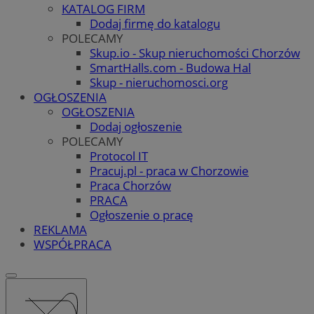
KATALOG FIRM
Dodaj firmę do katalogu
POLECAMY
Skup.io - Skup nieruchomości Chorzów
SmartHalls.com - Budowa Hal
Skup - nieruchomosci.org
OGŁOSZENIA
OGŁOSZENIA
Dodaj ogłoszenie
POLECAMY
Protocol IT
Pracuj.pl - praca w Chorzowie
Praca Chorzów
PRACA
Ogłoszenie o pracę
REKLAMA
WSPÓŁPRACA