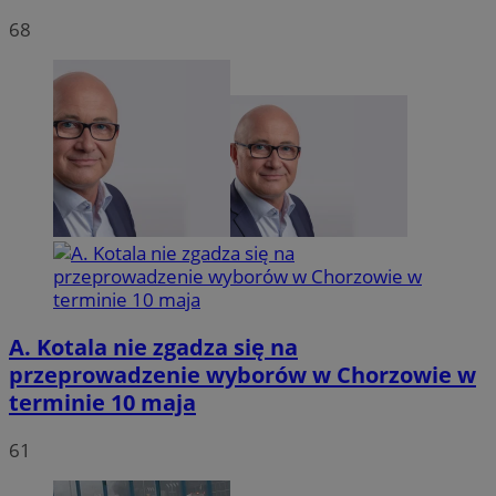
68
VISITOR_PRIVACY_METADATA
5 miesię
YouTube
tygodn
.youtube.com
A. Kotala nie zgadza się na
przeprowadzenie wyborów w Chorzowie w
terminie 10 maja
61