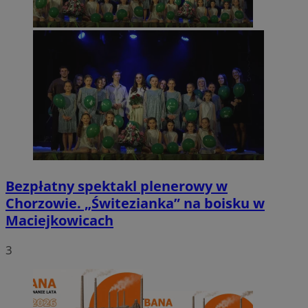
Bezpłatny spektakl plenerowy w
Chorzowie. „Świtezianka” na boisku w
Maciejkowicach
3