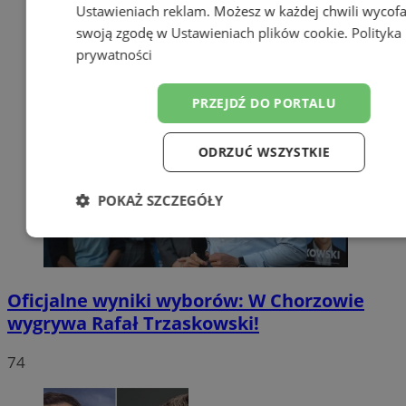
Ustawieniach reklam
. Możesz w każdej chwili wycof
swoją zgodę w
Ustawieniach plików cookie
.
Polityka
prywatności
PRZEJDŹ DO PORTALU
ODRZUĆ WSZYSTKIE
POKAŻ SZCZEGÓŁY
Niezbędne
Wydajność
Targetow
Oficjalne wyniki wyborów: W Chorzowie
Funkcjonalność
Niesklasyfikowa
wygrywa Rafał Trzaskowski!
74