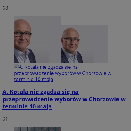
68
VISITOR_PRIVACY_METADATA
5 miesię
YouTube
tygodn
.youtube.com
A. Kotala nie zgadza się na
przeprowadzenie wyborów w Chorzowie w
terminie 10 maja
61