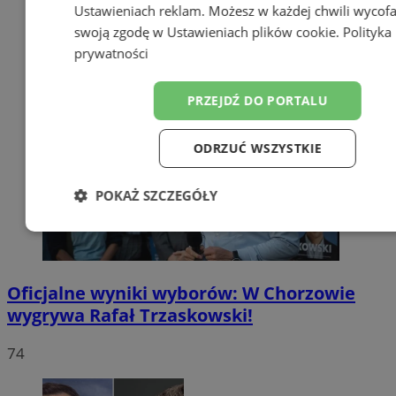
Ustawieniach reklam
. Możesz w każdej chwili wycof
swoją zgodę w
Ustawieniach plików cookie
.
Polityka
prywatności
PRZEJDŹ DO PORTALU
ODRZUĆ WSZYSTKIE
POKAŻ SZCZEGÓŁY
Niezbędne
Wydajność
Targetow
Oficjalne wyniki wyborów: W Chorzowie
Funkcjonalność
Niesklasyfikowa
wygrywa Rafał Trzaskowski!
74