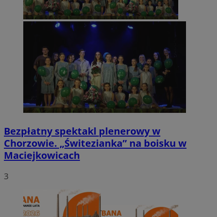
Bezpłatny spektakl plenerowy w
Chorzowie. „Świtezianka” na boisku w
Maciejkowicach
3