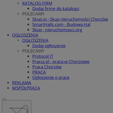
KATALOG FIRM
Dodaj firmę do katalogu
POLECAMY
Skup.io - Skup nieruchomości Chorzów
SmartHalls.com - Budowa Hal
Skup - nieruchomosci.org
OGŁOSZENIA
OGŁOSZENIA
Dodaj ogłoszenie
POLECAMY
Protocol IT
Pracuj.pl - praca w Chorzowie
Praca Chorzów
PRACA
Ogłoszenie o pracę
REKLAMA
WSPÓŁPRACA