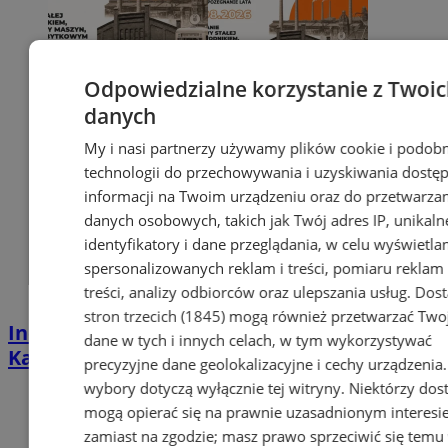
Odpowiedzialne korzystanie z Twoi
danych
My i nasi partnerzy używamy plików cookie i podob
technologii do przechowywania i uzyskiwania dostę
informacji na Twoim urządzeniu oraz do przetwarza
danych osobowych, takich jak Twój adres IP, unikaln
identyfikatory i dane przeglądania, w celu wyświetla
spersonalizowanych reklam i treści, pomiaru reklam 
treści, analizy odbiorców oraz ulepszania usług.
Dos
stron trzecich (1845)
mogą również przetwarzać Two
Industrialna podróż przez Chorzów i
dane w tych i innych celach, w tym wykorzystywać
Katowice. Nadchodzi HUTBANA 2026
precyzyjne dane geolokalizacyjne i cechy urządzenia
wybory dotyczą wyłącznie tej witryny. Niektórzy do
mogą opierać się na prawnie uzasadnionym interesi
zamiast na zgodzie; masz prawo sprzeciwić się temu