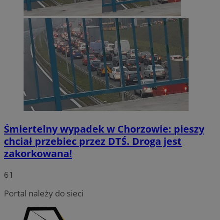
Śmiertelny wypadek w Chorzowie: pieszy
chciał przebiec przez DTŚ. Droga jest
zakorkowana!
INGRESSCOOKIE
Sesja
NGINX Inc.
bh.contextweb.com
61
Portal należy do sieci