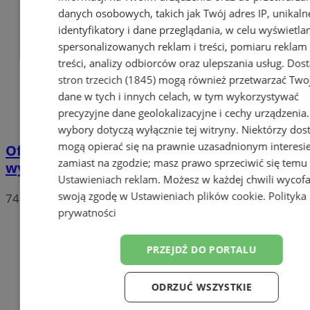
danych osobowych, takich jak Twój adres IP, unikaln
identyfikatory i dane przeglądania, w celu wyświetla
spersonalizowanych reklam i treści, pomiaru reklam 
treści, analizy odbiorców oraz ulepszania usług.
Dos
stron trzecich (1845)
mogą również przetwarzać Two
dane w tych i innych celach, w tym wykorzystywać
precyzyjne dane geolokalizacyjne i cechy urządzenia
wybory dotyczą wyłącznie tej witryny. Niektórzy do
mogą opierać się na prawnie uzasadnionym interesi
Oficjalne wyniki wyborów: W Chorzowie
zamiast na zgodzie; masz prawo sprzeciwić się temu
wygrywa Rafał Trzaskowski!
Ustawieniach reklam
. Możesz w każdej chwili wycof
swoją zgodę w
Ustawieniach plików cookie
.
Polityka
74
prywatności
PRZEJDŹ DO PORTALU
ODRZUĆ WSZYSTKIE