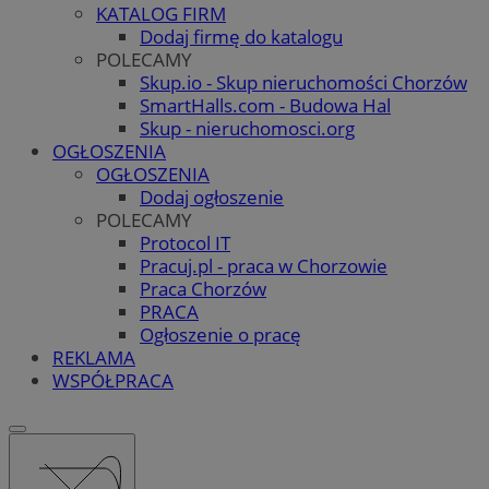
KATALOG FIRM
Dodaj firmę do katalogu
POLECAMY
Skup.io - Skup nieruchomości Chorzów
SmartHalls.com - Budowa Hal
Skup - nieruchomosci.org
OGŁOSZENIA
OGŁOSZENIA
Dodaj ogłoszenie
POLECAMY
Protocol IT
Pracuj.pl - praca w Chorzowie
Praca Chorzów
PRACA
Ogłoszenie o pracę
REKLAMA
WSPÓŁPRACA