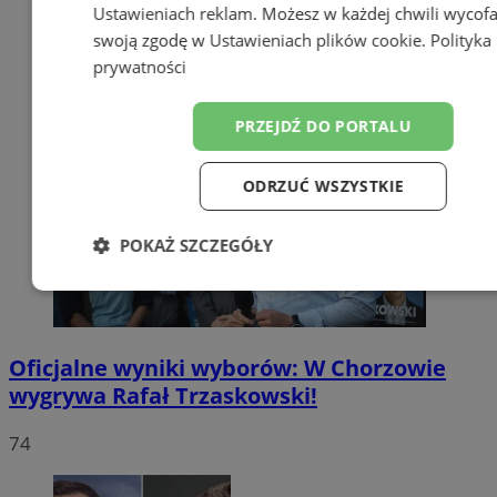
Ustawieniach reklam
. Możesz w każdej chwili wycof
swoją zgodę w
Ustawieniach plików cookie
.
Polityka
prywatności
PRZEJDŹ DO PORTALU
ODRZUĆ WSZYSTKIE
POKAŻ SZCZEGÓŁY
Niezbędne
Wydajność
Targetow
Oficjalne wyniki wyborów: W Chorzowie
Funkcjonalność
Niesklasyfikowa
wygrywa Rafał Trzaskowski!
74