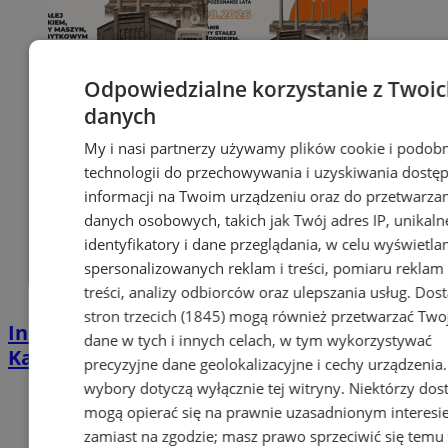
Odpowiedzialne korzystanie z Twoi
danych
My i nasi partnerzy używamy plików cookie i podob
technologii do przechowywania i uzyskiwania dostę
informacji na Twoim urządzeniu oraz do przetwarza
danych osobowych, takich jak Twój adres IP, unikaln
identyfikatory i dane przeglądania, w celu wyświetla
spersonalizowanych reklam i treści, pomiaru reklam 
treści, analizy odbiorców oraz ulepszania usług.
Dos
stron trzecich (1845)
mogą również przetwarzać Two
Industrialna podróż przez Chorzów i
dane w tych i innych celach, w tym wykorzystywać
Katowice. Nadchodzi HUTBANA 2026
precyzyjne dane geolokalizacyjne i cechy urządzenia
wybory dotyczą wyłącznie tej witryny. Niektórzy do
mogą opierać się na prawnie uzasadnionym interesi
zamiast na zgodzie; masz prawo sprzeciwić się temu