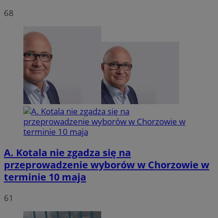
68
VISITOR_PRIVACY_METADATA
5 miesię
YouTube
tygodn
.youtube.com
A. Kotala nie zgadza się na
przeprowadzenie wyborów w Chorzowie w
terminie 10 maja
61