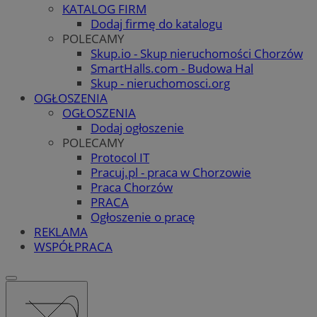
KATALOG FIRM
Dodaj firmę do katalogu
POLECAMY
Skup.io - Skup nieruchomości Chorzów
SmartHalls.com - Budowa Hal
Skup - nieruchomosci.org
OGŁOSZENIA
OGŁOSZENIA
Dodaj ogłoszenie
POLECAMY
Protocol IT
Pracuj.pl - praca w Chorzowie
Praca Chorzów
PRACA
Ogłoszenie o pracę
REKLAMA
WSPÓŁPRACA