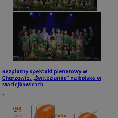
Bezpłatny spektakl plenerowy w
Chorzowie. „Świtezianka” na boisku w
Maciejkowicach
3