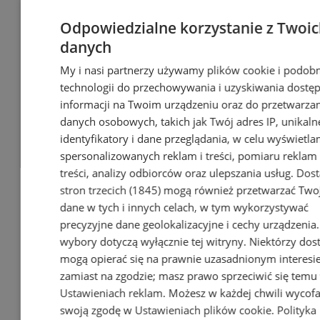
Odpowiedzialne korzystanie z Twoi
danych
My i nasi partnerzy używamy plików cookie i podob
technologii do przechowywania i uzyskiwania dostę
informacji na Twoim urządzeniu oraz do przetwarza
danych osobowych, takich jak Twój adres IP, unikaln
identyfikatory i dane przeglądania, w celu wyświetla
Wakacyjny wypoczynek nad
spersonalizowanych reklam i treści, pomiaru reklam 
Bałtykiem w domkach
treści, analizy odbiorców oraz ulepszania usług.
Dos
Szmaragdowe Morze
stron trzecich (1845)
mogą również przetwarzać Two
dane w tych i innych celach, w tym wykorzystywać
precyzyjne dane geolokalizacyjne i cechy urządzenia
wybory dotyczą wyłącznie tej witryny. Niektórzy do
mogą opierać się na prawnie uzasadnionym interesi
zamiast na zgodzie; masz prawo sprzeciwić się temu
Ustawieniach reklam
. Możesz w każdej chwili wycof
swoją zgodę w
Ustawieniach plików cookie
.
Polityka