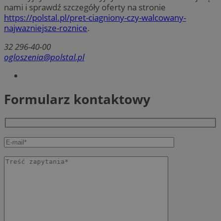
nami i sprawdź szczegóły oferty na stronie
https://polstal.pl/pret-ciagniony-czy-walcowany-
najwazniejsze-roznice
.
32 296-40-00
ogloszenia@polstal.pl
Formularz kontaktowy