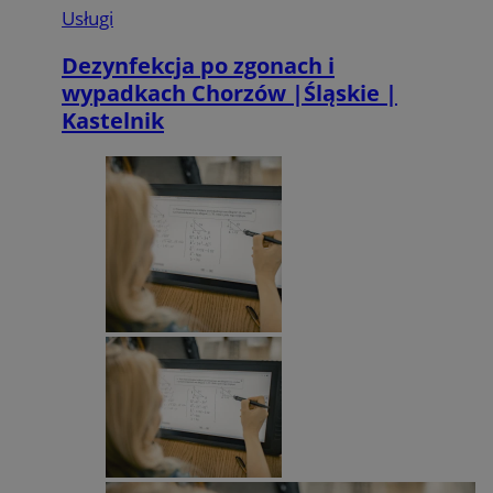
Usługi
Dezynfekcja po zgonach i
wypadkach Chorzów |Śląskie |
Kastelnik