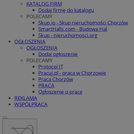
KATALOG FIRM
Dodaj firmę do katalogu
POLECAMY
Skup.io - Skup nieruchomości Chorzów
SmartHalls.com - Budowa Hal
Skup - nieruchomosci.org
OGŁOSZENIA
OGŁOSZENIA
Dodaj ogłoszenie
POLECAMY
Protocol IT
Pracuj.pl - praca w Chorzowie
Praca Chorzów
PRACA
Ogłoszenie o pracę
REKLAMA
WSPÓŁPRACA