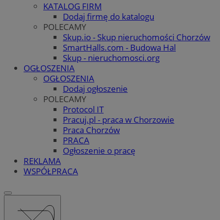
KATALOG FIRM
Dodaj firmę do katalogu
POLECAMY
Skup.io - Skup nieruchomości Chorzów
SmartHalls.com - Budowa Hal
Skup - nieruchomosci.org
OGŁOSZENIA
OGŁOSZENIA
Dodaj ogłoszenie
POLECAMY
Protocol IT
Pracuj.pl - praca w Chorzowie
Praca Chorzów
PRACA
Ogłoszenie o pracę
REKLAMA
WSPÓŁPRACA