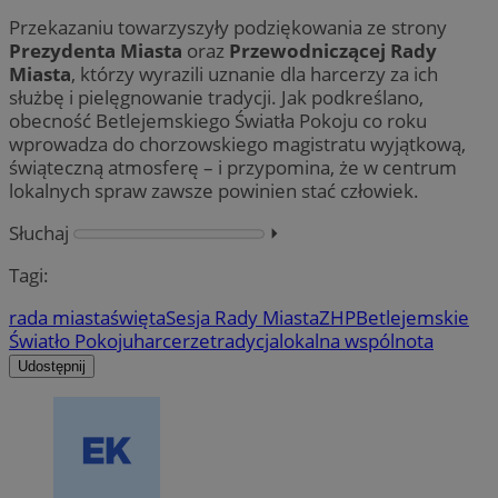
Przekazaniu towarzyszyły podziękowania ze strony
Prezydenta Miasta
oraz
Przewodniczącej Rady
Miasta
, którzy wyrazili uznanie dla harcerzy za ich
służbę i pielęgnowanie tradycji. Jak podkreślano,
obecność Betlejemskiego Światła Pokoju co roku
wprowadza do chorzowskiego magistratu wyjątkową,
świąteczną atmosferę – i przypomina, że w centrum
lokalnych spraw zawsze powinien stać człowiek.
Słuchaj
⏵︎
Tagi:
rada miasta
święta
Sesja Rady Miasta
ZHP
Betlejemskie
Światło Pokoju
harcerze
tradycja
lokalna wspólnota
Udostępnij