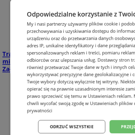
Odpowiedzialne korzystanie z Twoi
My i nasi partnerzy używamy plików cookie i podob
przechowywania i uzyskiwania dostępu do informac
urządzeniu oraz do przetwarzania danych osobowych
adres IP, unikalne identyfikatory i dane przeglądani
spersonalizowanych reklam i treści, pomiaru reklam i
Tragiczny wypadek w Czechach, zginęli
odbiorców oraz ulepszania usług.
Dostawcy stron tr
mieszkańcy Siemianowic i Chorzowa.
również przetwarzać Twoje dane w tych i innych cel
Założono zbiórki na wsparcie rodzin
wykorzystywać precyzyjne dane geolokalizacyjne i c
Twoje wybory dotyczą wyłącznie tej witryny. Niekt
opierać się na prawnie uzasadnionym interesie zami
prawo sprzeciwić się temu w
Ustawieniach reklam
.
chwili wycofać swoją zgodę w
Ustawieniach plików 
prywatności
ODRZUĆ WSZYSTKIE
PRZEJ