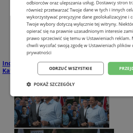
odbiorców oraz ulepszania usług.
Dostawcy stron tr
również przetwarzać Twoje dane w tych i innych cel
wykorzystywać precyzyjne dane geolokalizacyjne i c
Twoje wybory dotyczą wyłącznie tej witryny. Niekt
opierać się na prawnie uzasadnionym interesie zami
prawo sprzeciwić się temu w
Ustawieniach reklam
.
chwili wycofać swoją zgodę w
Ustawieniach plików 
prywatności
Industrialna podróż przez Chorzów i
ODRZUĆ WSZYSTKIE
PRZEJ
Katowice. Nadchodzi HUTBANA 2026
POKAŻ SZCZEGÓŁY
Niezbędne
Wydajność
Targetowani
Niesklasyfikowane