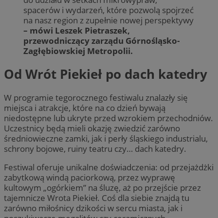
spacerów i wydarzeń, które pozwolą spojrzeć
na nasz region z zupełnie nowej perspektywy
– mówi Leszek Pietraszek,
przewodniczący zarządu Górnośląsko-
Zagłębiowskiej Metropolii.
Od Wrót Piekieł po dach katedry
W programie tegorocznego festiwalu znalazły się
miejsca i atrakcje, które na co dzień bywają
niedostępne lub ukryte przed wzrokiem przechodniów.
Uczestnicy będą mieli okazję zwiedzić zarówno
średniowieczne zamki, jak i perły śląskiego industrialu,
schrony bojowe, ruiny teatru czy… dach katedry.
Festiwal oferuje unikalne doświadczenia: od przejażdżki
zabytkową windą paciorkową, przez wyprawę
kultowym „ogórkiem” na śluzę, aż po przejście przez
tajemnicze Wrota Piekieł. Coś dla siebie znajdą tu
zarówno miłośnicy dzikości w sercu miasta, jak i