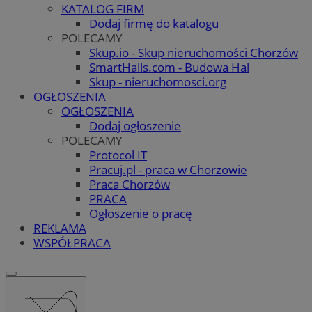
KATALOG FIRM
Dodaj firmę do katalogu
POLECAMY
Skup.io - Skup nieruchomości Chorzów
SmartHalls.com - Budowa Hal
Skup - nieruchomosci.org
OGŁOSZENIA
OGŁOSZENIA
Dodaj ogłoszenie
POLECAMY
Protocol IT
Pracuj.pl - praca w Chorzowie
Praca Chorzów
PRACA
Ogłoszenie o pracę
REKLAMA
WSPÓŁPRACA