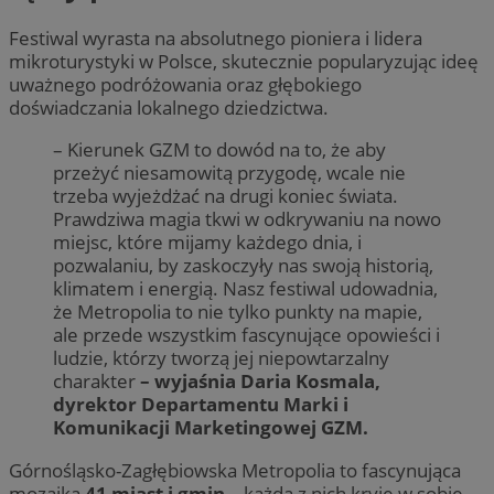
Festiwal wyrasta na absolutnego pioniera i lidera
mikroturystyki w Polsce, skutecznie popularyzując ideę
uważnego podróżowania oraz głębokiego
doświadczania lokalnego dziedzictwa.
– Kierunek GZM to dowód na to, że aby
przeżyć niesamowitą przygodę, wcale nie
trzeba wyjeżdżać na drugi koniec świata.
Prawdziwa magia tkwi w odkrywaniu na nowo
miejsc, które mijamy każdego dnia, i
pozwalaniu, by zaskoczyły nas swoją historią,
klimatem i energią. Nasz festiwal udowadnia,
że Metropolia to nie tylko punkty na mapie,
ale przede wszystkim fascynujące opowieści i
ludzie, którzy tworzą jej niepowtarzalny
charakter
– wyjaśnia Daria Kosmala,
dyrektor Departamentu Marki i
Komunikacji Marketingowej GZM.
Górnośląsko-Zagłębiowska Metropolia to fascynująca
mozaika
41 miast i gmin
– każda z nich kryje w sobie