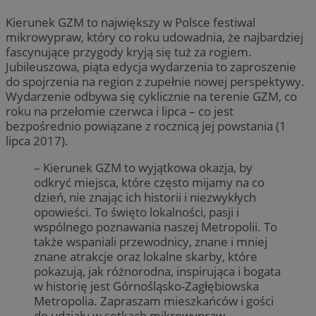
Kierunek GZM to największy w Polsce festiwal
mikrowypraw, który co roku udowadnia, że najbardziej
fascynujące przygody kryją się tuż za rogiem.
Jubileuszowa, piąta edycja wydarzenia to zaproszenie
do spojrzenia na region z zupełnie nowej perspektywy.
Wydarzenie odbywa się cyklicznie na terenie GZM, co
roku na przełomie czerwca i lipca – co jest
bezpośrednio powiązane z rocznicą jej powstania (1
lipca 2017).
– Kierunek GZM to wyjątkowa okazja, by
odkryć miejsca, które często mijamy na co
dzień, nie znając ich historii i niezwykłych
opowieści. To święto lokalności, pasji i
wspólnego poznawania naszej Metropolii. To
także wspaniali przewodnicy, znane i mniej
znane atrakcje oraz lokalne skarby, które
pokazują, jak różnorodna, inspirująca i bogata
w historię jest Górnośląsko-Zagłębiowska
Metropolia. Zapraszam mieszkańców i gości
do udziału w setkach mikrowypraw,