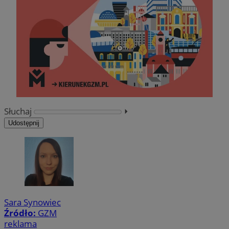
Słuchaj
⏵︎
Udostępnij
Sara Synowiec
Źródło:
GZM
reklama