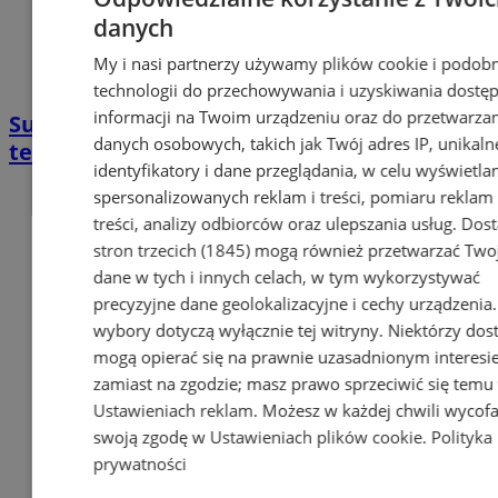
danych
My i nasi partnerzy używamy plików cookie i podob
technologii do przechowywania i uzyskiwania dostę
informacji na Twoim urządzeniu oraz do przetwarza
Superpływacy z Chorzowa nie zwalniają
danych osobowych, takich jak Twój adres IP, unikaln
tempa – przepłynęli już ponad 2500 km!
identyfikatory i dane przeglądania, w celu wyświetla
spersonalizowanych reklam i treści, pomiaru reklam 
treści, analizy odbiorców oraz ulepszania usług.
Dos
stron trzecich (1845)
mogą również przetwarzać Two
dane w tych i innych celach, w tym wykorzystywać
precyzyjne dane geolokalizacyjne i cechy urządzenia
wybory dotyczą wyłącznie tej witryny. Niektórzy do
mogą opierać się na prawnie uzasadnionym interesi
zamiast na zgodzie; masz prawo sprzeciwić się temu
Ustawieniach reklam
. Możesz w każdej chwili wycof
swoją zgodę w
Ustawieniach plików cookie
.
Polityka
prywatności