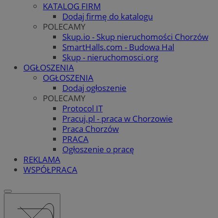
KATALOG FIRM
Dodaj firmę do katalogu
POLECAMY
Skup.io - Skup nieruchomości Chorzów
SmartHalls.com - Budowa Hal
Skup - nieruchomosci.org
OGŁOSZENIA
OGŁOSZENIA
Dodaj ogłoszenie
POLECAMY
Protocol IT
Pracuj.pl - praca w Chorzowie
Praca Chorzów
PRACA
Ogłoszenie o pracę
REKLAMA
WSPÓŁPRACA