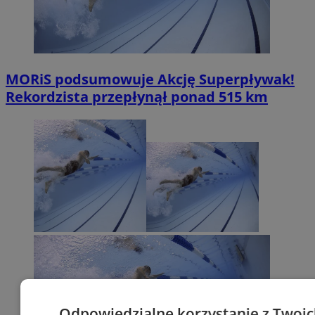
MORiS podsumowuje Akcję Superpływak!
Rekordzista przepłynął ponad 515 km
Odpowiedzialne korzystanie z Twoi