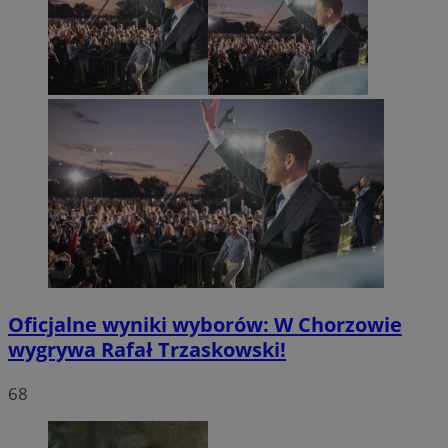
Oficjalne wyniki wyborów: W Chorzowie
wygrywa Rafał Trzaskowski!
68