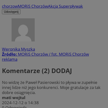
chorzow
MORiS Chorzów
Akcja Superpływak
Udostępnij
Weronika Myszka
Źródło:
MORiS Chorzów / fot. MORiS Chorzów
reklama
Komentarze (2)
DODAJ
No widzę że Paweł Pasierowski to pływa w zupełnie
innej lidze niż jego konkurenci. Moje gratulacje za tak
dobre osiągnięcia.
mati wojtul
2024-12-12 o 14:38
0
Odpowiedz