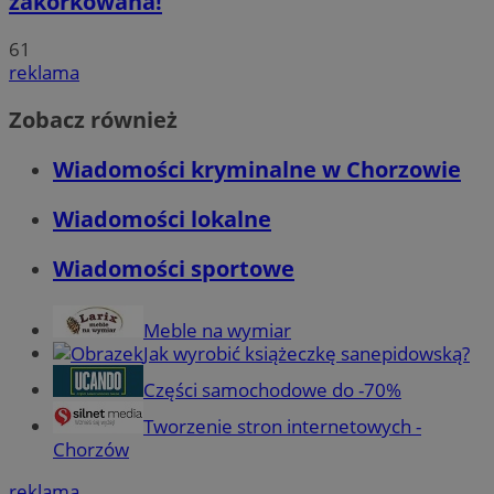
zakorkowana!
61
reklama
Zobacz również
Wiadomości kryminalne w Chorzowie
Wiadomości lokalne
Wiadomości sportowe
Meble na wymiar
Jak wyrobić książeczkę sanepidowską?
Części samochodowe do -70%
Tworzenie stron internetowych -
Chorzów
reklama