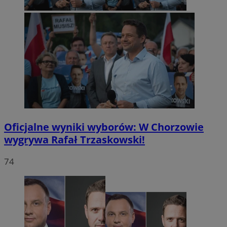
Oficjalne wyniki wyborów: W Chorzowie
wygrywa Rafał Trzaskowski!
74