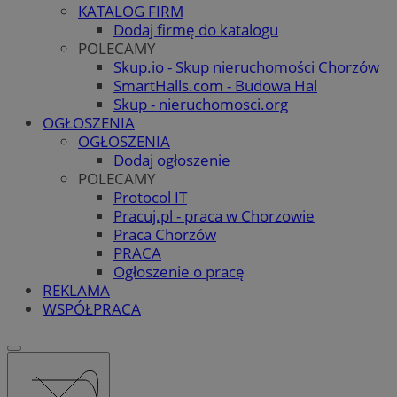
KATALOG FIRM
Dodaj firmę do katalogu
POLECAMY
Skup.io - Skup nieruchomości Chorzów
SmartHalls.com - Budowa Hal
Skup - nieruchomosci.org
OGŁOSZENIA
OGŁOSZENIA
Dodaj ogłoszenie
POLECAMY
Protocol IT
Pracuj.pl - praca w Chorzowie
Praca Chorzów
PRACA
Ogłoszenie o pracę
REKLAMA
WSPÓŁPRACA