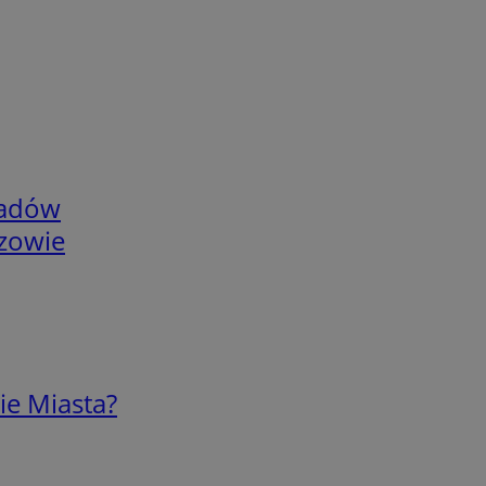
adów
rzowie
ie Miasta?