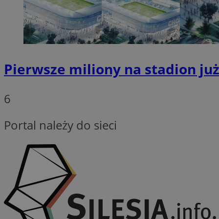
VISITOR_PRIVACY_
Pierwsze miliony na stadion ju
INGRESSCOOKIE
6
Portal należy do sieci
li_gc
Nazwa
Nazwa
openstat_umr82x3
Nazwa
openstat_gid
VP
pb_rtb_ev_part
openstat_pbi939ar