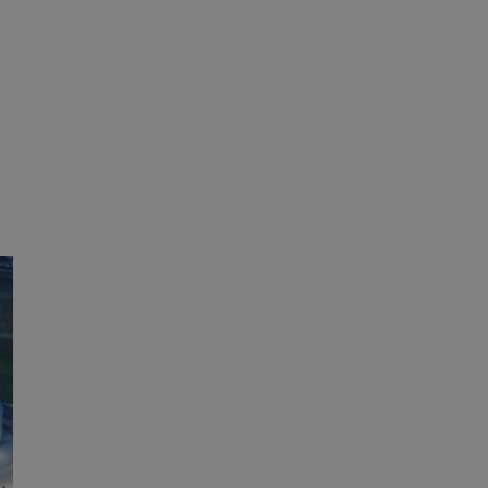
ane
owanie użytkownika i
j.
entyfikator sesji.
entyfikator sesji.
entyfikator sesji.
rzez usługę Cookie-
preferencji
 na pliki cookie.
ookie Cookie-
niania ludzi i
trony internetowej,
e ważnych raportów