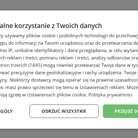
lne korzystanie z Twoich danych
rzy używamy plików cookie i podobnych technologii do przechow
ępu do informacji na Twoim urządzeniu oraz do przetwarzania 
dres IP, unikalne identyfikatory i dane przeglądania, w celu wyświ
h reklam i treści, pomiaru reklam i treści, analizy odbiorców or
e
tron trzecich (1845)
mogą również przetwarzać Twoje dane w tych
wać precyzyjne dane geolokalizacyjne i cechy urządzenia. Twoje
tryny. Niektórzy dostawcy mogą opierać się na prawnie uzasadnio
ie; masz prawo sprzeciwić się temu w
Ustawieniach reklam
. Może
woją zgodę w
Ustawieniach plików cookie
.
Polityka prywatności
EGÓŁY
ODRZUĆ WSZYSTKIE
PRZEJDŹ 
Wydajność
Targetowanie
Funkcjonalność
Ni