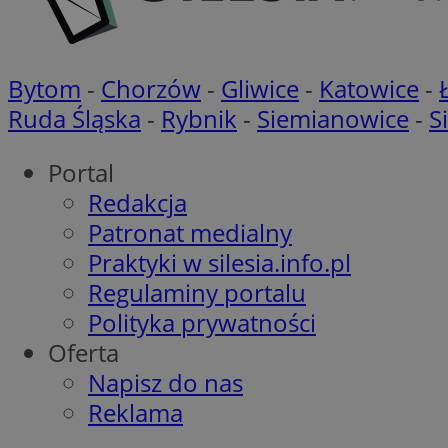
openstat_khpu8s
openstat_iy2unm5p
_clck
__gads
incap_ses_1688_32
Bytom
-
Chorzów
-
Gliwice
-
Katowice
-
openstat_wj089dcr
__Secure-
_clsk
Ruda Śląska
-
Rybnik
-
Siemianowice
-
S
ROLLOUT_TOKEN
visid_incap_322052
Portal
_clsk
Redakcja
bcookie
Patronat medialny
_ga_8HVR5Z6Z02
Praktyki w silesia.info.pl
ANON_ID
Regulaminy portalu
__eoi
Polityka prywatności
IDE
Oferta
OAID
Napisz do nas
Reklama
lidc