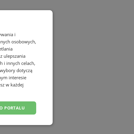
ywania i
danych osobowych,
etlania
az ulepszania
 i innych celach,
 wybory dotyczą
nym interesie
sz w każdej
DO PORTALU
esklasyfikowane