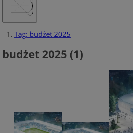
Tag: budżet 2025
Ni
Niezbędne pliki cook
budżet 2025 (1)
zarządzanie kontem. 
Nazwa
QeSessID
MvSessID
SessID
CookieScriptConse
__cf_bm