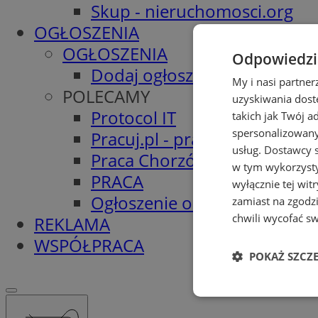
Skup - nieruchomosci.org
OGŁOSZENIA
OGŁOSZENIA
Odpowiedzia
Dodaj ogłoszenie
My i nasi partne
POLECAMY
uzyskiwania dost
Protocol IT
takich jak Twój a
spersonalizowanyc
Pracuj.pl - praca w Chorzowi
usług.
Dostawcy s
Praca Chorzów
w tym wykorzysty
PRACA
wyłącznie tej wi
Ogłoszenie o pracę
zamiast na zgodz
chwili wycofać s
REKLAMA
WSPÓŁPRACA
POKAŻ SZCZ
Niezbędne