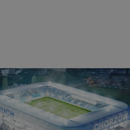
ezbędne
Wydajność
Targetowanie
Funkcjonalność
Niesklasyfikow
ie umożliwiają korzystanie z podstawowych funkcji strony internetowej, takich jak log
Bez niezbędnych plików cookie nie można prawidłowo korzystać ze strony internetowe
Okres
Provider
/
Domena
Opis
przechowywania
mojchorzow.pl
1 rok
Ten plik cookie przechowuje id
mojchorzow.pl
1 rok
Ten plik cookie przechowuje id
mojchorzow.pl
1 rok
Ten plik cookie przechowuje id
nt
4 tygodnie 2 dni
Ten plik cookie jest używany p
CookieScript
Script.com do zapamiętywania 
mojchorzow.pl
dotyczących zgody użytkownika
Jest to konieczne, aby baner c
Script.com działał poprawnie.
29 minut 53
Ten plik cookie służy do rozróż
Cloudflare Inc.
sekundy
botów. Jest to korzystne dla s
.temu.com
ponieważ umożliwia tworzeni