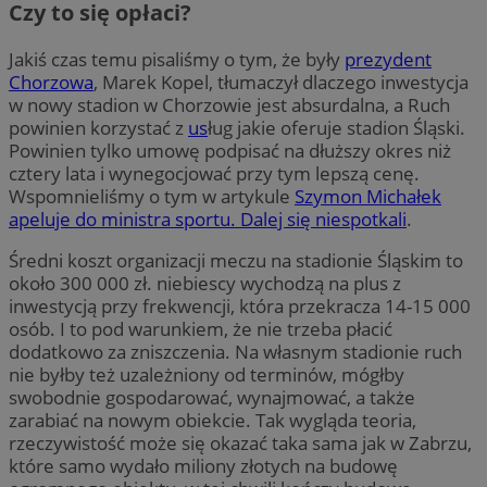
Czy to się opłaci?
Jakiś czas temu pisaliśmy o tym, że były
prezydent
Chorzowa
, Marek Kopel, tłumaczył dlaczego inwestycja
w nowy stadion w Chorzowie jest absurdalna, a Ruch
powinien korzystać z
us
ług jakie oferuje stadion Śląski.
Powinien tylko umowę podpisać na dłuższy okres niż
cztery lata i wynegocjować przy tym lepszą cenę.
Wspomnieliśmy o tym w artykule
Szymon Michałek
apeluje do ministra sportu. Dalej się niespotkali
.
Średni koszt organizacji meczu na stadionie Śląskim to
około 300 000 zł. niebiescy wychodzą na plus z
inwestycją przy frekwencji, która przekracza 14-15 000
osób. I to pod warunkiem, że nie trzeba płacić
dodatkowo za zniszczenia. Na własnym stadionie ruch
nie byłby też uzależniony od terminów, mógłby
swobodnie gospodarować, wynajmować, a także
zarabiać na nowym obiekcie. Tak wygląda teoria,
rzeczywistość może się okazać taka sama jak w Zabrzu,
które samo wydało miliony złotych na budowę