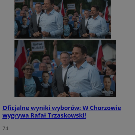
Oficjalne wyniki wyborów: W Chorzowie
wygrywa Rafał Trzaskowski!
74