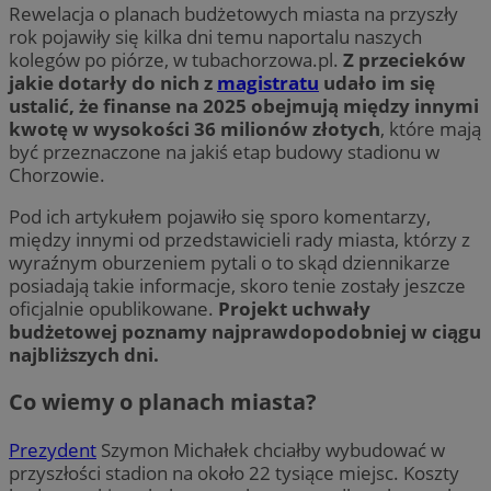
Rewelacja o planach budżetowych miasta na przyszły
rok pojawiły się kilka dni temu naportalu naszych
kolegów po piórze, w tubachorzowa.pl.
Z przecieków
jakie dotarły do nich z
magistratu
udało im się
ustalić, że finanse na 2025 obejmują między innymi
kwotę w wysokości 36 milionów złotych
, które mają
być przeznaczone na jakiś etap budowy stadionu w
Chorzowie.
Pod ich artykułem pojawiło się sporo komentarzy,
między innymi od przedstawicieli rady miasta, którzy z
wyraźnym oburzeniem pytali o to skąd dziennikarze
posiadają takie informacje, skoro tenie zostały jeszcze
oficjalnie opublikowane.
Projekt uchwały
budżetowej poznamy najprawdopodobniej w ciągu
najbliższych dni.
Co wiemy o planach miasta?
Prezydent
Szymon Michałek chciałby wybudować w
przyszłości stadion na około 22 tysiące miejsc. Koszty