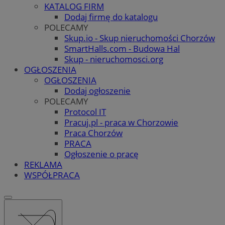
KATALOG FIRM
Dodaj firmę do katalogu
POLECAMY
Skup.io - Skup nieruchomości Chorzów
SmartHalls.com - Budowa Hal
Skup - nieruchomosci.org
OGŁOSZENIA
OGŁOSZENIA
Dodaj ogłoszenie
POLECAMY
Protocol IT
Pracuj.pl - praca w Chorzowie
Praca Chorzów
PRACA
Ogłoszenie o pracę
REKLAMA
WSPÓŁPRACA