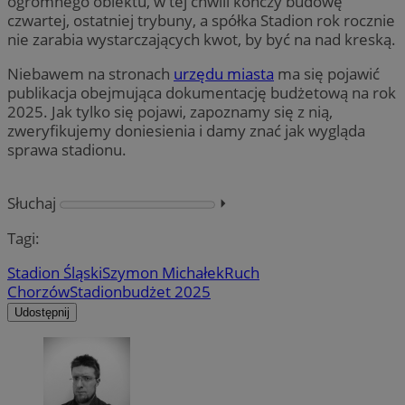
ogromnego obiektu, w tej chwili kończy budowę
czwartej, ostatniej trybuny, a spółka Stadion rok rocznie
nie zarabia wystarczających kwot, by być na nad kreską.
Niebawem na stronach
urzędu miasta
ma się pojawić
publikacja obejmująca dokumentację budżetową na rok
2025. Jak tylko się pojawi, zapoznamy się z nią,
zweryfikujemy doniesienia i damy znać jak wygląda
sprawa stadionu.
Słuchaj
⏵︎
Tagi:
Stadion Śląski
Szymon Michałek
Ruch
Chorzów
Stadion
budżet 2025
Udostępnij