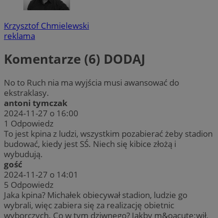
Krzysztof Chmielewski
reklama
Komentarze (6)
DODAJ
No to Ruch nia ma wyjścia musi awansować do
ekstraklasy.
antoni tymczak
2024-11-27 o 16:00
1
Odpowiedz
To jest kpina z ludzi, wszystkim pozabierać żeby stadion
budować, kiedy jest SŚ. Niech się kibice złożą i
wybudują.
gość
2024-11-27 o 14:01
5
Odpowiedz
Jaka kpina? Michałek obiecywał stadion, ludzie go
wybrali, więc zabiera się za realizację obietnic
wyborczych. Co w tym dziwnego? Jakby m&oacute;wił,