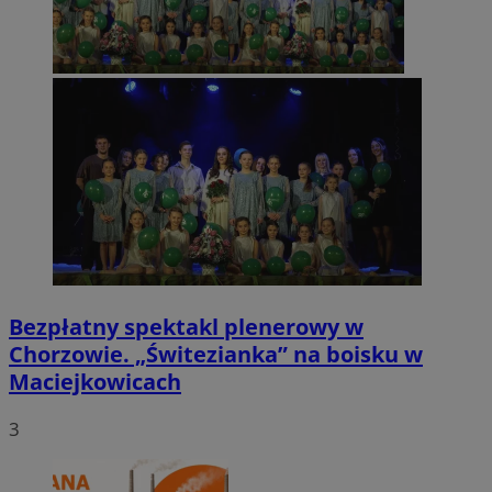
Bezpłatny spektakl plenerowy w
Chorzowie. „Świtezianka” na boisku w
Maciejkowicach
3