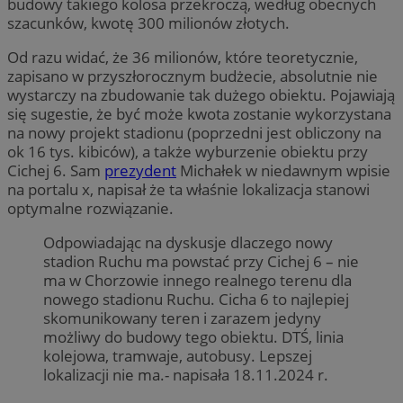
budowy takiego kolosa przekroczą, według obecnych
szacunków, kwotę 300 milionów złotych.
Od razu widać, że 36 milionów, które teoretycznie,
zapisano w przyszłorocznym budżecie, absolutnie nie
wystarczy na zbudowanie tak dużego obiektu. Pojawiają
się sugestie, że być może kwota zostanie wykorzystana
na nowy projekt stadionu (poprzedni jest obliczony na
ok 16 tys. kibiców), a także wyburzenie obiektu przy
Cichej 6. Sam
prezydent
Michałek w niedawnym wpisie
na portalu x, napisał że ta właśnie lokalizacja stanowi
optymalne rozwiązanie.
Odpowiadając na dyskusje dlaczego nowy
stadion Ruchu ma powstać przy Cichej 6 – nie
ma w Chorzowie innego realnego terenu dla
nowego stadionu Ruchu. Cicha 6 to najlepiej
skomunikowany teren i zarazem jedyny
możliwy do budowy tego obiektu. DTŚ, linia
kolejowa, tramwaje, autobusy. Lepszej
lokalizacji nie ma.- napisała 18.11.2024 r.