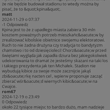
że nie będzie budował stadionu to wtedy można by
pisać, że to &quot;kpina&quot;.
matt
2024-11-29 o 07:37
-1
Odpowiedz
Kpina jest to że z upadłego miasta zabiera 30 mln
kosztem poważnych potrzeb mieszkańc&oacute;w by
zrealizować kibolskie obietnice swojemu elektoratowi.
Ruch to nie żadna drużyna czy tradycja to bandytyzm
chamstwo i to od dziesięcioleci! Chorz&oacute;w przed
świętami wygląda jak zapadła dziura bez jakiegokolwiek
udekorowania to dramat że jesteśmy skazani na taki los
i takiego prezydenta jak ten Michałek. Stadion nie
wybudują kibice za swoje może zacznijcie jakąś
zbi&oacute;rkę nacten cel , wpierw proponuje zacząć
zbierać wśr&oacute;d wiernych kibic&oacute;w na
Cwajce.
rom67
2024-12-19 o 23:49
0
Odpowiedz
około 22 tysiące miejsc to bardzo dużo, mam nadzieje