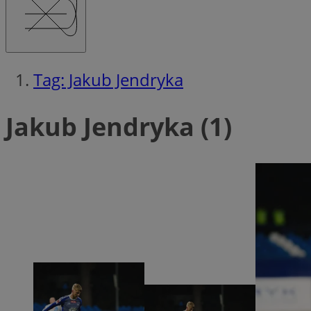
Ni
Tag: Jakub Jendryka
Niezbędne pliki cook
zarządzanie kontem. 
Jakub Jendryka (1)
Nazwa
QeSessID
MvSessID
SessID
CookieScriptConse
__cf_bm