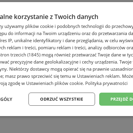
lne korzystanie z Twoich danych
rzy używamy plików cookie i podobnych technologii do przechow
ępu do informacji na Twoim urządzeniu oraz do przetwarzania 
dres IP, unikalne identyfikatory i dane przeglądania, w celu wyświ
h reklam i treści, pomiaru reklam i treści, analizy odbiorców or
tron trzecich (1845)
mogą również przetwarzać Twoje dane w tych
e
wać precyzyjne dane geolokalizacyjne i cechy urządzenia. Twoje
tryny. Niektórzy dostawcy mogą opierać się na prawnie uzasadnio
ie; masz prawo sprzeciwić się temu w
Ustawieniach reklam
. Może
woją zgodę w
Ustawieniach plików cookie
.
Polityka prywatności
EGÓŁY
ODRZUĆ WSZYSTKIE
PRZEJDŹ 
Wydajność
Targetowanie
Funkcjonalność
Ni