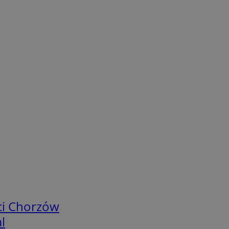
ci Chorzów
l