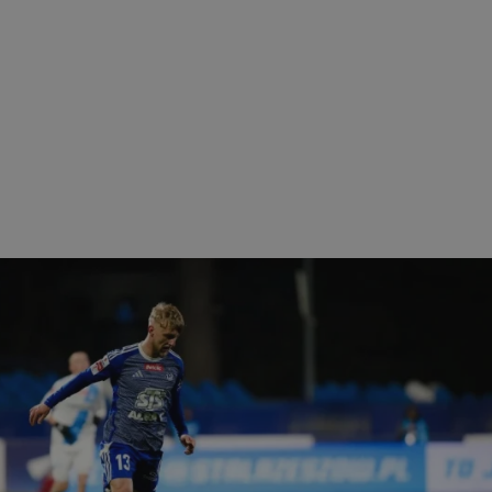
ezbędne
Wydajność
Targetowanie
Funkcjonalność
Niesklasyfikow
ie umożliwiają korzystanie z podstawowych funkcji strony internetowej, takich jak log
Bez niezbędnych plików cookie nie można prawidłowo korzystać ze strony internetowe
Okres
Provider
/
Domena
Opis
przechowywania
mojchorzow.pl
1 rok
Ten plik cookie przechowuje id
mojchorzow.pl
1 rok
Ten plik cookie przechowuje id
mojchorzow.pl
1 rok
Ten plik cookie przechowuje id
nt
4 tygodnie 2 dni
Ten plik cookie jest używany p
CookieScript
Script.com do zapamiętywania 
mojchorzow.pl
dotyczących zgody użytkownika
Jest to konieczne, aby baner c
Script.com działał poprawnie.
29 minut 53
Ten plik cookie służy do rozróż
Cloudflare Inc.
sekundy
botów. Jest to korzystne dla s
.temu.com
ponieważ umożliwia tworzeni
na temat korzystania z jej wit