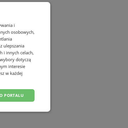
ywania i
danych osobowych,
etlania
az ulepszania
 i innych celach,
 wybory dotyczą
nym interesie
sz w każdej
DO PORTALU
esklasyfikowane