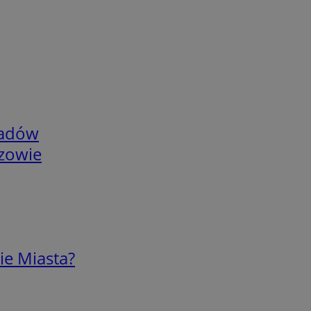
adów
rzowie
ie Miasta?