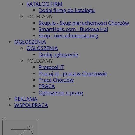
KATALOG FIRM
Dodaj firmę do katalogu
POLECAMY
Skup.io - Skup nieruchomości Chorzów
SmartHalls.com - Budowa Hal
Skup - nieruchomosci.org
OGŁOSZENIA
OGŁOSZENIA
Dodaj ogłoszenie
POLECAMY
Protocol IT
Pracuj.pl - praca w Chorzowie
Praca Chorzów
PRACA
Ogłoszenie o pracę
REKLAMA
WSPÓŁPRACA