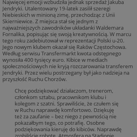
Najwięcej emocji wzbudziła jednak sprzedaż Jakuba
Jendryki. Utalentowany 19-latek zasilił szeregi
Niebieskich w minioną zimę, przechodząc z Unii
Skierniewice. Z miejsca stał się jednym z
najważniejszych zawodników układanki Waldemara
Fornalika, popisując się swoją kreatywnością. W marcu
tego roku zadebiutował w reprezentacji Polski u-20.
Jego nowym klubem okazał się Raków Częstochowa.
Według serwisu Transfermarkt kwota odstępnego
wynosiła 400 tysięcy euro. Kibice w mediach
społecznościowych nie kryją rozczarowania transferem
Jendryki. Przez wielu postrzegany był jako nadzieja na
przyszłość Ruchu Chorzów.
Chcę podziękować działaczom, trenerom,
członkom sztabu, pracownikom klubu i
kolegom z szatni. Sprawiliście, że czułem się
w Ruchu naprawdę komfortowo. Dziękuję
też za zaufanie – bez niego z pewnością nie
pokazałbym tego, co potrafię. Osobne
podziękowania kieruję do kibiców. Naprawdę
zrobiliście robotę. Atmosfera na Stadionie