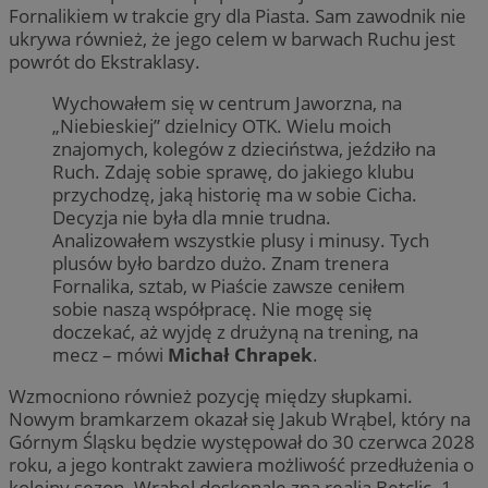
Fornalikiem w trakcie gry dla Piasta. Sam zawodnik nie
ukrywa również, że jego celem w barwach Ruchu jest
powrót do Ekstraklasy.
Wychowałem się w centrum Jaworzna, na
„Niebieskiej” dzielnicy OTK. Wielu moich
znajomych, kolegów z dzieciństwa, jeździło na
Ruch. Zdaję sobie sprawę, do jakiego klubu
przychodzę, jaką historię ma w sobie Cicha.
Decyzja nie była dla mnie trudna.
Analizowałem wszystkie plusy i minusy. Tych
plusów było bardzo dużo. Znam trenera
Fornalika, sztab, w Piaście zawsze ceniłem
sobie naszą współpracę. Nie mogę się
doczekać, aż wyjdę z drużyną na trening, na
mecz – mówi
Michał Chrapek
.
Wzmocniono również pozycję między słupkami.
Nowym bramkarzem okazał się Jakub Wrąbel, który na
Górnym Śląsku będzie występował do 30 czerwca 2028
roku, a jego kontrakt zawiera możliwość przedłużenia o
kolejny sezon. Wrąbel doskonale zna realia Betclic. 1