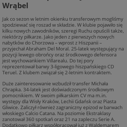
Wrąbel
Jak co sezon w letnim okienku transferowym mogliśmy
spodziewać się roszad w składzie. W klubie pojawiło się
kilku nowych zawodników, szeregi Ruchu opuścili także,
niektórzy piłkarze. Jako jeden z pierwszych nowych
nabytków do Chorzowa – wprost z Hiszpanii –
przyjechał Abraham Del Moral. 25-latek występujący na
pozycji lewego obrońcy oraz środkowego defensora
jest wychowankiem Villarealu. Do tej pory
reprezentował barwy 3-ligowego hiszpańskiego CD
Teruel. Z klubem związał się 2-letnim kontraktem.
Duże zainteresowanie wzbudził transfer Michała
Chrapka. 34-latek jest doświadczonym środkowym
pomocnikiem. W swoim piłkarskim CV ma m.in.
występy dla Wisły Kraków, Lechii Gdańsk oraz Piasta
Gliwice. Zaliczył również zagraniczny epizod w barwach
włoskiego Calcio Catana. Na poziomie Ekstraklasy
zanotował 360 spotkań oraz 21 na zapleczu Serie A.
Dodatkowo piłkarz współpracował już z Waldemarem