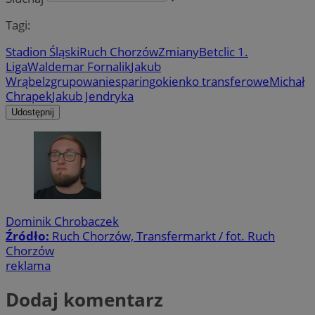
Tagi:
Stadion Śląski
Ruch Chorzów
Zmiany
Betclic 1.
Liga
Waldemar Fornalik
Jakub
Wrąbel
zgrupowanie
sparing
okienko transferowe
Michał
Chrapek
Jakub Jendryka
Udostępnij
Dominik Chrobaczek
Źródło:
Ruch Chorzów, Transfermarkt / fot. Ruch
Chorzów
reklama
Dodaj komentarz