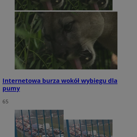
Internetowa burza wokół wybiegu dla
pumy
65