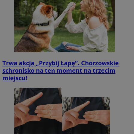
potrz
analit
witryn
Trwa akcja „Przybij Łapę”. Chorzowskie
schronisko na ten moment na trzecim
miejscu!