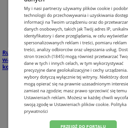
My i nasi partnerzy używamy plików cookie i podob
technologii do przechowywania i uzyskiwania dostę
informacji na Twoim urządzeniu oraz do przetwarza
danych osobowych, takich jak Twój adres IP, unikaln
identyfikatory i dane przeglądania, w celu wyświetla
spersonalizowanych reklam i treści, pomiaru reklam 
treści, analizy odbiorców oraz ulepszania usług.
Dos
Ruszyła kampania o bezpiecznych
stron trzecich (1845)
mogą również przetwarzać Two
wakacjach – sprawdź zasady, porady i
dane w tych i innych celach, w tym wykorzystywać
konkurs dla dzieci
precyzyjne dane geolokalizacyjne i cechy urządzenia
wybory dotyczą wyłącznie tej witryny. Niektórzy do
mogą opierać się na prawnie uzasadnionym interesi
zamiast na zgodzie; masz prawo sprzeciwić się temu
Ustawieniach reklam
. Możesz w każdej chwili wycof
swoją zgodę w
Ustawieniach plików cookie
.
Polityka
prywatności
PRZEJDŹ DO PORTALU