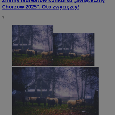
Znamy laureatów konkursu „Świąteczny
Chorzów 2025”. Oto zwycięzcy!
7