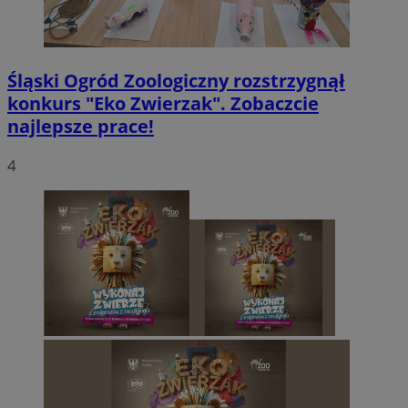
Śląski Ogród Zoologiczny rozstrzygnął
konkurs "Eko Zwierzak". Zobaczcie
najlepsze prace!
4
INGRESSCOOKIE
Sesja
NGINX Inc.
bh.contextweb.com