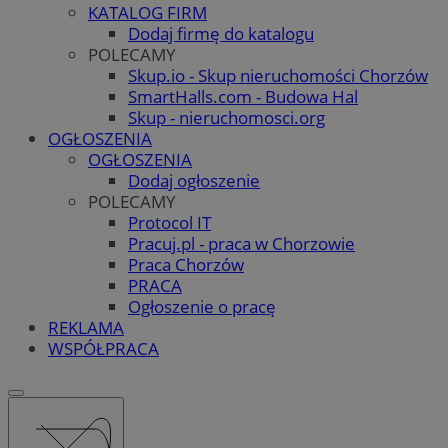
KATALOG FIRM
Dodaj firmę do katalogu
POLECAMY
Skup.io - Skup nieruchomości Chorzów
SmartHalls.com - Budowa Hal
Skup - nieruchomosci.org
OGŁOSZENIA
OGŁOSZENIA
Dodaj ogłoszenie
POLECAMY
Protocol IT
Pracuj.pl - praca w Chorzowie
Praca Chorzów
PRACA
Ogłoszenie o pracę
REKLAMA
WSPÓŁPRACA