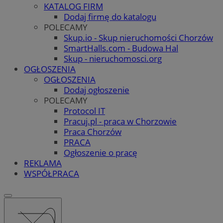
KATALOG FIRM
Dodaj firmę do katalogu
POLECAMY
Skup.io - Skup nieruchomości Chorzów
SmartHalls.com - Budowa Hal
Skup - nieruchomosci.org
OGŁOSZENIA
OGŁOSZENIA
Dodaj ogłoszenie
POLECAMY
Protocol IT
Pracuj.pl - praca w Chorzowie
Praca Chorzów
PRACA
Ogłoszenie o pracę
REKLAMA
WSPÓŁPRACA