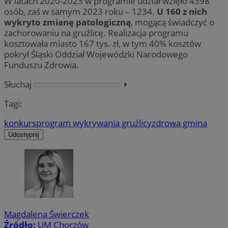
W latach 2020-2023 w programie udział wzięło 4398
osób, zaś w samym 2023 roku – 1234.
U 160 z nich
wykryto zmianę patologiczną
, mogącą świadczyć o
zachorowaniu na gruźlicę. Realizacja programu
kosztowała miasto 167 tys. zł, w tym 40% kosztów
pokrył Śląski Oddział Wojewódzki Narodowego
Funduszu Zdrowia.
Słuchaj
⏵︎
Tagi:
konkurs
program wykrywania gruźlicy
zdrowa gmina
Udostępnij
Magdalena Świerczek
Źródło:
UM Chorzów