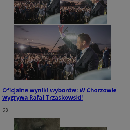
Oficjalne wyniki wyborów: W Chorzowie
wygrywa Rafał Trzaskowski!
68