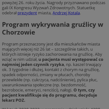
powyżej 26. roku życia. Nagrody przyznawano podczas
gali IX Kongresu Wyzwań Zdrowotnych. Statuetkę
odebrał
prezydent
miasta,
Andrzej Kotala
.
Program wykrywania gruźlicy w
Chorzowie
Program przeznaczony jest dla mieszkańców miasta
mających więcej niż 26 lat – szczególnie takich, u
których istnieje ryzyko zachorowania na gruźlicę. Aby
wziąć w nim udział,
u pacjenta musi występować co
najmniej jeden czynnik ryzyka
, np. kaszel trwający
ok. 3 tygodnie i dłużej, kontakt z chorym na gruźlicę,
spadek odporności, zmiany w płucach, choroby
przewlekłe (np. cukrzyca, nadciśnienie), pylica płuc,
uwarunkowania społeczne (np. bezdomność,
bezrobocie, emeryci, renciści), nałogi.
O tym, czy
pacjent kwalifikuje się do programu, decyduje
lekarz POZ.