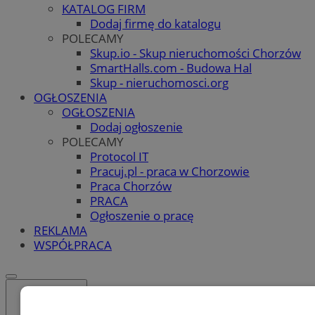
KATALOG FIRM
Dodaj firmę do katalogu
POLECAMY
Skup.io - Skup nieruchomości Chorzów
SmartHalls.com - Budowa Hal
Skup - nieruchomosci.org
OGŁOSZENIA
OGŁOSZENIA
Dodaj ogłoszenie
POLECAMY
Protocol IT
Pracuj.pl - praca w Chorzowie
Praca Chorzów
PRACA
Ogłoszenie o pracę
REKLAMA
WSPÓŁPRACA