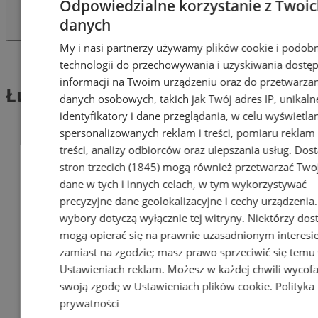
Odpowiedzialne korzystanie z Twoi
danych
My i nasi partnerzy używamy plików cookie i podob
Tag: Łucznictwo
technologii do przechowywania i uzyskiwania dostę
informacji na Twoim urządzeniu oraz do przetwarza
Łucznictwo (1)
danych osobowych, takich jak Twój adres IP, unikaln
identyfikatory i dane przeglądania, w celu wyświetla
spersonalizowanych reklam i treści, pomiaru reklam 
treści, analizy odbiorców oraz ulepszania usług.
Dos
stron trzecich (1845)
mogą również przetwarzać Two
dane w tych i innych celach, w tym wykorzystywać
precyzyjne dane geolokalizacyjne i cechy urządzenia
wybory dotyczą wyłącznie tej witryny. Niektórzy do
mogą opierać się na prawnie uzasadnionym interesi
zamiast na zgodzie; masz prawo sprzeciwić się temu
Ustawieniach reklam
. Możesz w każdej chwili wycof
swoją zgodę w
Ustawieniach plików cookie
.
Polityka
prywatności