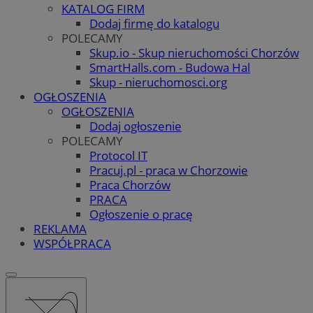
KATALOG FIRM
Dodaj firmę do katalogu
POLECAMY
Skup.io - Skup nieruchomości Chorzów
SmartHalls.com - Budowa Hal
Skup - nieruchomosci.org
OGŁOSZENIA
OGŁOSZENIA
Dodaj ogłoszenie
POLECAMY
Protocol IT
Pracuj.pl - praca w Chorzowie
Praca Chorzów
PRACA
Ogłoszenie o pracę
REKLAMA
WSPÓŁPRACA