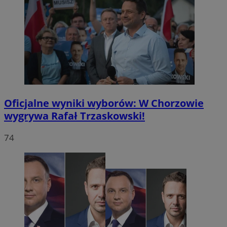
Oficjalne wyniki wyborów: W Chorzowie
wygrywa Rafał Trzaskowski!
74