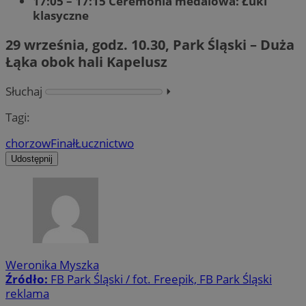
17:05 – 17:15 Ceremonia medalowa: Łuki
klasyczne
29 września, godz. 10.30, Park Śląski – Duża
Łąka obok hali Kapelusz
Słuchaj
⏵︎
Tagi:
chorzow
Finał
Łucznictwo
Udostępnij
Weronika Myszka
Źródło:
FB Park Śląski / fot. Freepik, FB Park Śląski
reklama