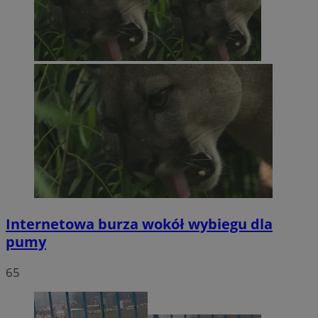
Internetowa burza wokół wybiegu dla
pumy
65