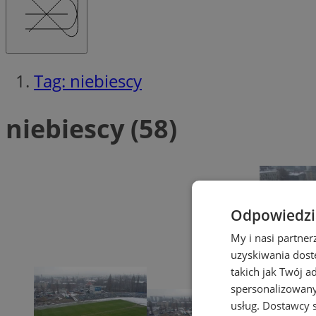
Tag: niebiescy
niebiescy (58)
Odpowiedzia
My i nasi partne
uzyskiwania dost
takich jak Twój a
spersonalizowanyc
usług.
Dostawcy s