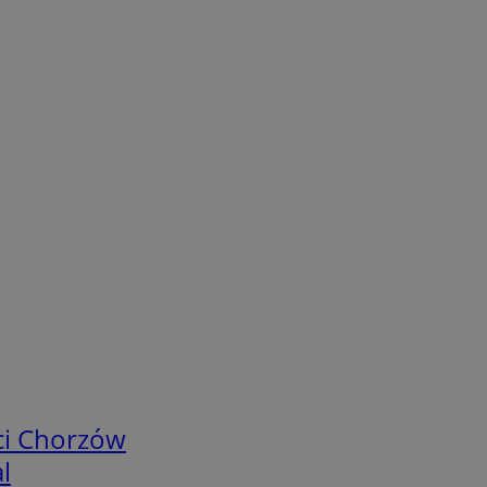
ci Chorzów
l