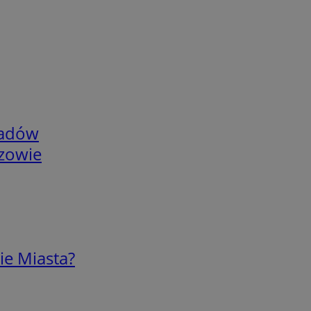
adów
rzowie
ie Miasta?