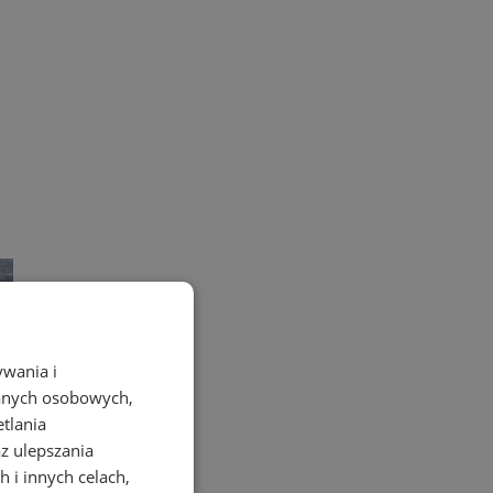
ywania i
danych osobowych,
etlania
az ulepszania
 i innych celach,