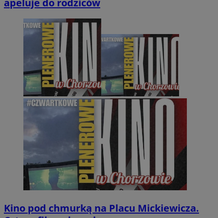
apeluje do rodziców
Kino pod chmurką na Placu Mickiewicza.