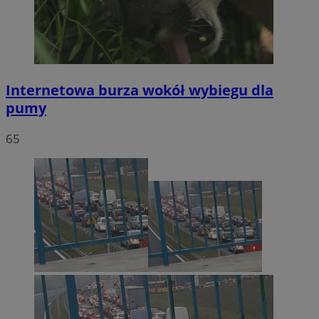
Internetowa burza wokół wybiegu dla
pumy
65