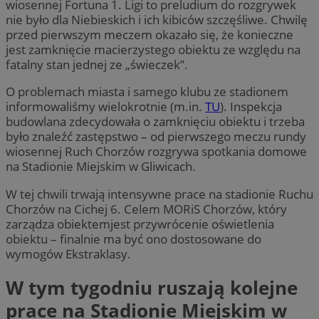
wiosennej Fortuna 1. Ligi to preludium do rozgrywek
nie było dla Niebieskich i ich kibiców szczęśliwe. Chwilę
przed pierwszym meczem okazało się, że konieczne
jest zamknięcie macierzystego obiektu ze względu na
fatalny stan jednej ze „świeczek”.
O problemach miasta i samego klubu ze stadionem
informowaliśmy wielokrotnie (m.in.
TU
). Inspekcja
budowlana zdecydowała o zamknięciu obiektu i trzeba
było znaleźć zastępstwo – od pierwszego meczu rundy
wiosennej Ruch Chorzów rozgrywa spotkania domowe
na Stadionie Miejskim w Gliwicach.
W tej chwili trwają intensywne prace na stadionie Ruchu
Chorzów na Cichej 6. Celem MORiS Chorzów, który
zarządza obiektemjest przywrócenie oświetlenia
obiektu – finalnie ma być ono dostosowane do
wymogów Ekstraklasy.
W tym tygodniu ruszają kolejne
prace na Stadionie Miejskim w