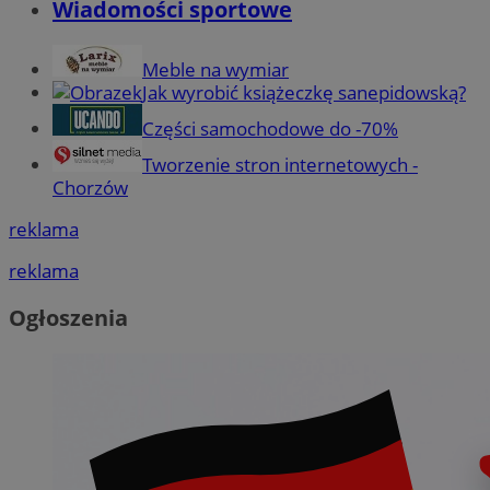
Wiadomości sportowe
Meble na wymiar
Jak wyrobić książeczkę sanepidowską?
Części samochodowe do -70%
Tworzenie stron internetowych -
Chorzów
reklama
reklama
Ogłoszenia