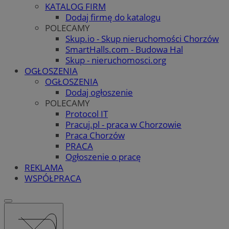
KATALOG FIRM
Dodaj firmę do katalogu
POLECAMY
Skup.io - Skup nieruchomości Chorzów
SmartHalls.com - Budowa Hal
Skup - nieruchomosci.org
OGŁOSZENIA
OGŁOSZENIA
Dodaj ogłoszenie
POLECAMY
Protocol IT
Pracuj.pl - praca w Chorzowie
Praca Chorzów
PRACA
Ogłoszenie o pracę
REKLAMA
WSPÓŁPRACA