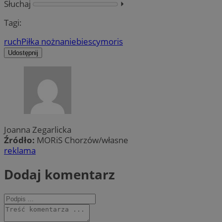
Słuchaj
⏵︎
Tagi:
ruch
Piłka nożna
niebiescy
moris
Udostępnij
Joanna Zegarlicka
Źródło:
MORiS Chorzów/własne
reklama
Dodaj komentarz