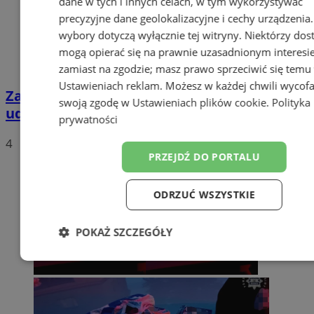
dane w tych i innych celach, w tym wykorzystywać
precyzyjne dane geolokalizacyjne i cechy urządzenia
wybory dotyczą wyłącznie tej witryny. Niektórzy do
mogą opierać się na prawnie uzasadnionym interesi
zamiast na zgodzie; masz prawo sprzeciwić się temu
Ustawieniach reklam
. Możesz w każdej chwili wycof
Zatrzymano pseudokibiców podejrzanych o
swoją zgodę w
Ustawieniach plików cookie
.
Polityka
udział w pobiciu. Grozi im 5 lat więzienia
prywatności
4
PRZEJDŹ DO PORTALU
ODRZUĆ WSZYSTKIE
POKAŻ SZCZEGÓŁY
Niezbędne
Wydajność
Targetow