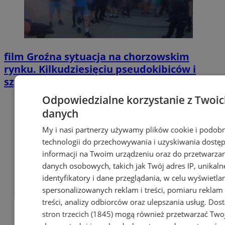
film
Groźna sytuacja na chorzowskim
rynku. Kilkudziesięciu pseudokibiców i
szybka interwencja policji
Odpowiedzialne korzystanie z Twoi
danych
My i nasi partnerzy używamy plików cookie i podob
technologii do przechowywania i uzyskiwania dostę
informacji na Twoim urządzeniu oraz do przetwarza
danych osobowych, takich jak Twój adres IP, unikaln
identyfikatory i dane przeglądania, w celu wyświetla
spersonalizowanych reklam i treści, pomiaru reklam 
treści, analizy odbiorców oraz ulepszania usług.
Dos
stron trzecich (1845)
mogą również przetwarzać Two