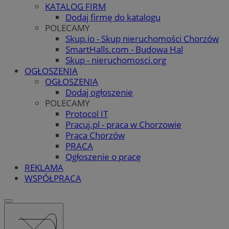
KATALOG FIRM
Dodaj firmę do katalogu
POLECAMY
Skup.io - Skup nieruchomości Chorzów
SmartHalls.com - Budowa Hal
Skup - nieruchomosci.org
OGŁOSZENIA
OGŁOSZENIA
Dodaj ogłoszenie
POLECAMY
Protocol IT
Pracuj.pl - praca w Chorzowie
Praca Chorzów
PRACA
Ogłoszenie o pracę
REKLAMA
WSPÓŁPRACA