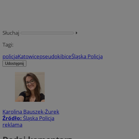
Słuchaj
⏵︎
Tagi:
policja
Katowice
pseudokibice
Śląska Policja
Udostępnij
Karolina Bauszek-Żurek
Źródło:
Śląska Policja
reklama