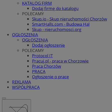
KATALOG FIRM
Dodaj firmę do katalogu
POLECAMY
Skup.io - Skup nieruchomości Chorzów
SmartHalls.com - Budowa Hal
Skup - nieruchomosci.org
OGŁOSZENIA
OGŁOSZENIA
Dodaj ogłoszenie
POLECAMY
Protocol IT
Pracuj.pl - praca w Chorzowie
Praca Chorzów
PRACA
Ogłoszenie o pracę
REKLAMA
WSPÓŁPRACA