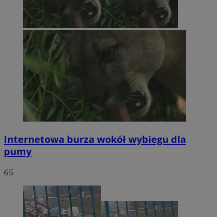
Internetowa burza wokół wybiegu dla
pumy
65