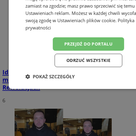
zamiast na zgodzie; masz prawo sprzeciwić się temu
Ustawieniach reklam
. Możesz w każdej chwili wycof
swoją zgodę w
Ustawieniach plików cookie
.
Polityka
prywatności
PRZEJDŹ DO PORTALU
ODRZUĆ WSZYSTKIE
Idziemy w Góry w Sosnowcu - historia
POKAŻ SZCZEGÓŁY
miejsca, które odżyło po Kuchennych
Rewolucjach
Niezbędne
Wydajność
Targetow
6
Funkcjonalność
Niesklasyfikowa