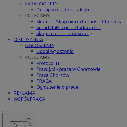
KATALOG FIRM
Dodaj firmę do katalogu
POLECAMY
Skup.io - Skup nieruchomości Chorzów
SmartHalls.com - Budowa Hal
Skup - nieruchomosci.org
OGŁOSZENIA
OGŁOSZENIA
Dodaj ogłoszenie
POLECAMY
Protocol IT
Pracuj.pl - praca w Chorzowie
Praca Chorzów
PRACA
Ogłoszenie o pracę
REKLAMA
WSPÓŁPRACA