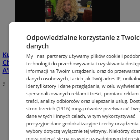
Odpowiedzialne korzystanie z Twoi
danych
Kuchenne Rewolucje ponownie w
My i nasi partnerzy używamy plików cookie i podob
Chorzowie. Magda Gessler w restauracji
technologii do przechowywania i uzyskiwania dostę
A’le Dobre!
informacji na Twoim urządzeniu oraz do przetwarza
danych osobowych, takich jak Twój adres IP, unikaln
9
identyfikatory i dane przeglądania, w celu wyświetla
spersonalizowanych reklam i treści, pomiaru reklam 
treści, analizy odbiorców oraz ulepszania usług.
Dos
stron trzecich (1916)
mogą również przetwarzać Two
dane w tych i innych celach, w tym wykorzystywać
precyzyjne dane geolokalizacyjne i cechy urządzenia
wybory dotyczą wyłącznie tej witryny. Niektórzy do
mogą opierać się na prawnie uzasadnionym interesi