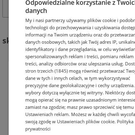
Odpowiedzialne korzystanie z Twoi
danych
My i nasi partnerzy używamy plików cookie i podob
Tag: sklep sportowy
technologii do przechowywania i uzyskiwania dostę
informacji na Twoim urządzeniu oraz do przetwarza
sklep sportowy (1)
danych osobowych, takich jak Twój adres IP, unikaln
identyfikatory i dane przeglądania, w celu wyświetla
spersonalizowanych reklam i treści, pomiaru reklam 
treści, analizy odbiorców oraz ulepszania usług.
Dos
stron trzecich (1845)
mogą również przetwarzać Two
dane w tych i innych celach, w tym wykorzystywać
precyzyjne dane geolokalizacyjne i cechy urządzenia
wybory dotyczą wyłącznie tej witryny. Niektórzy do
mogą opierać się na prawnie uzasadnionym interesi
zamiast na zgodzie; masz prawo sprzeciwić się temu
Ustawieniach reklam
. Możesz w każdej chwili wycof
swoją zgodę w
Ustawieniach plików cookie
.
Polityka
prywatności