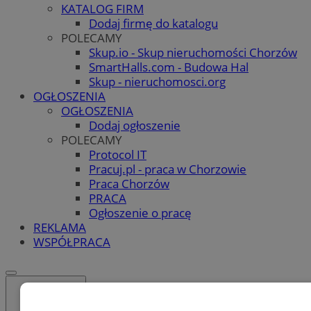
KATALOG FIRM
Dodaj firmę do katalogu
POLECAMY
Skup.io - Skup nieruchomości Chorzów
SmartHalls.com - Budowa Hal
Skup - nieruchomosci.org
OGŁOSZENIA
OGŁOSZENIA
Dodaj ogłoszenie
POLECAMY
Protocol IT
Pracuj.pl - praca w Chorzowie
Praca Chorzów
PRACA
Ogłoszenie o pracę
REKLAMA
WSPÓŁPRACA