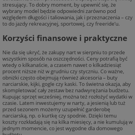
stresujący. To dobry moment, by upewnić się, że
wybrany model będzie odpowiedni zarówno pod
względem długości i taliowania, jak i przeznaczenia – czy
to do jazdy rekreacyjnej, sportowej, czy freeride’u.
Korzyści finansowe i praktyczne
Nie da się ukryć, że zakupy nart w sierpniu to przede
wszystkim sposób na oszczędności. Ceny potrafią być
wtedy o kilkanaście, a czasem nawet o kilkadziesiąt
procent niższe niż w grudniu czy styczniu. Co ważne,
obniżki często obejmują również akcesoria – buty
narciarskie, kijki, gogle czy kaski. To świetna okazja, aby
skompletować cały zestaw bez nadwyrężania budżetu.
Kupując sprzęt wcześniej, można też rozłożyć wydatki w
czasie. Latem inwestujemy w narty, a jesienią lub tuż
przed sezonem możemy uzupełnić garderobę
narciarską, np. o kurtkę czy spodnie. Dzięki temu
koszty rozkładają się na kilka miesięcy, a nie kumulują w
jednym momencie, co jest wygodne dla domowego
budżetu.