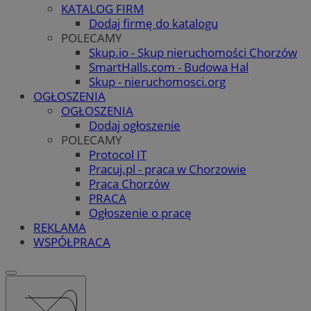
KATALOG FIRM
Dodaj firmę do katalogu
POLECAMY
Skup.io - Skup nieruchomości Chorzów
SmartHalls.com - Budowa Hal
Skup - nieruchomosci.org
OGŁOSZENIA
OGŁOSZENIA
Dodaj ogłoszenie
POLECAMY
Protocol IT
Pracuj.pl - praca w Chorzowie
Praca Chorzów
PRACA
Ogłoszenie o pracę
REKLAMA
WSPÓŁPRACA