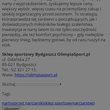
narty z wyprzedzeniem, zyskujemy lepsze ceny,
większy wybór, więcej czasu na przemyślany zakup i
spokój organizacyjny przed sezonem. To strategia,
którasprawdza się zarówno u początkujących, jak i
doświadczonych miłośników białego szaleństwa.
Inwestycja w narty latem to nie tylko oszczędność
pieniędzy, ale też komfort psychiczny – gdy nadejdzie
pierwszy śnieg, będziemy gotowi, by od razu ruszyć na
stok.
Sklep sportowy Bydgoszcz OlimpiaSport.pl
ul. Gdańska 27
85-021 Bydgoszcz
Tel.: 52 321 27 15
Www:
https://olimpiasport.pl
Słuchaj
⏵︎
Tagi:
narty
sprzęt narciarski
sklep sportowy
narciarstwo
Udostępnij