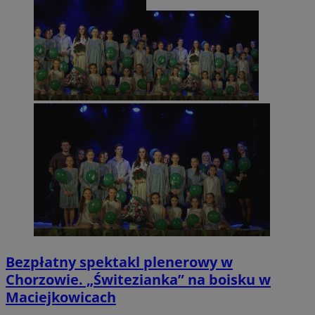
Bezpłatny spektakl plenerowy w
Chorzowie. „Świtezianka” na boisku w
Maciejkowicach