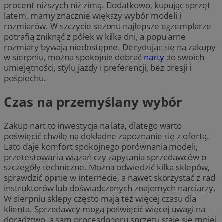
procent niższych niż zimą. Dodatkowo, kupując sprzęt
latem, mamy znacznie większy wybór modeli i
rozmiarów. W szczycie sezonu najlepsze egzemplarze
potrafią zniknąć z półek w kilka dni, a popularne
rozmiary bywają niedostępne. Decydując się na zakupy
w sierpniu, można spokojnie dobrać
narty
do swoich
umiejętności, stylu jazdy i preferencji, bez presji i
pośpiechu.
Czas na przemyślany wybór
Zakup nart to inwestycja na lata, dlatego warto
poświęcić chwilę na dokładne zapoznanie się z ofertą.
Lato daje komfort spokojnego porównania modeli,
przetestowania wiązań czy zapytania sprzedawców o
szczegóły techniczne. Można odwiedzić kilka sklepów,
sprawdzić opinie w internecie, a nawet skorzystać z rad
instruktorów lub doświadczonych znajomych narciarzy.
W sierpniu sklepy często mają też więcej czasu dla
klienta. Sprzedawcy mogą poświęcić więcej uwagi na
doradztwo, a sam procesdoboru sprzętu staje się mniej