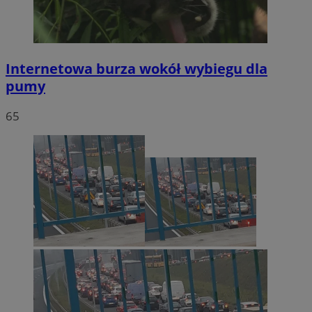
Internetowa burza wokół wybiegu dla
pumy
65