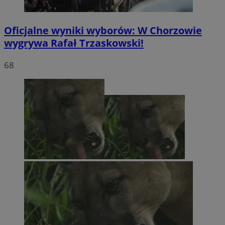
Oficjalne wyniki wyborów: W Chorzowie
wygrywa Rafał Trzaskowski!
68