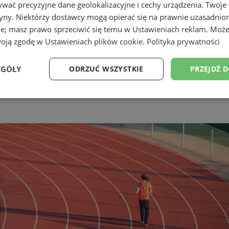
wać precyzyjne dane geolokalizacyjne i cechy urządzenia. Twoje
tryny. Niektórzy dostawcy mogą opierać się na prawnie uzasadnio
ie; masz prawo sprzeciwić się temu w
Ustawieniach reklam
. Może
woją zgodę w
Ustawieniach plików cookie
.
Polityka prywatności
y. Każdy znalazł coś dla siebie 
EGÓŁY
ODRZUĆ WSZYSTKIE
PRZEJDŹ 
Wydajność
Targetowanie
Funkcjonalność
Ni
ezbędne
Wydajność
Targetowanie
Funkcjonalność
Niesklasyfikow
ie umożliwiają korzystanie z podstawowych funkcji strony internetowej, takich jak log
Bez niezbędnych plików cookie nie można prawidłowo korzystać ze strony internetowe
Okres
Provider
/
Domena
Opis
przechowywania