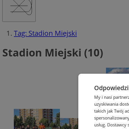
Tag: Stadion Miejski
Stadion Miejski (10)
Odpowiedzia
My i nasi partne
uzyskiwania dost
takich jak Twój a
spersonalizowanyc
usług.
Dostawcy s