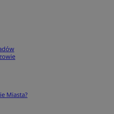
adów
rzowie
ie Miasta?