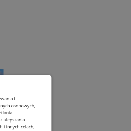
ywania i
danych osobowych,
etlania
az ulepszania
 i innych celach,