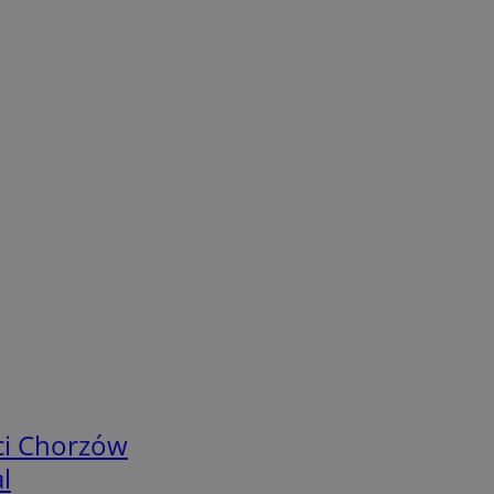
ci Chorzów
l