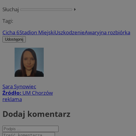
Słuchaj
⏵︎
Tagi:
Cicha 6
Stadion Miejski
Uszkodzenie
Awaryjna rozbiórka
Udostępnij
Sara Synowiec
Źródło:
UM Chorzów
reklama
Dodaj komentarz