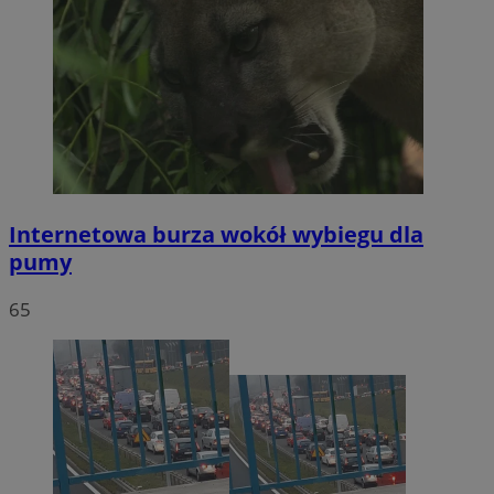
Internetowa burza wokół wybiegu dla
pumy
65