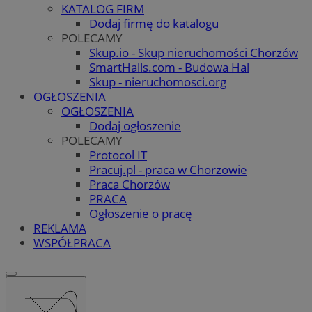
KATALOG FIRM
Dodaj firmę do katalogu
POLECAMY
Skup.io - Skup nieruchomości Chorzów
SmartHalls.com - Budowa Hal
Skup - nieruchomosci.org
OGŁOSZENIA
OGŁOSZENIA
Dodaj ogłoszenie
POLECAMY
Protocol IT
Pracuj.pl - praca w Chorzowie
Praca Chorzów
PRACA
Ogłoszenie o pracę
REKLAMA
WSPÓŁPRACA