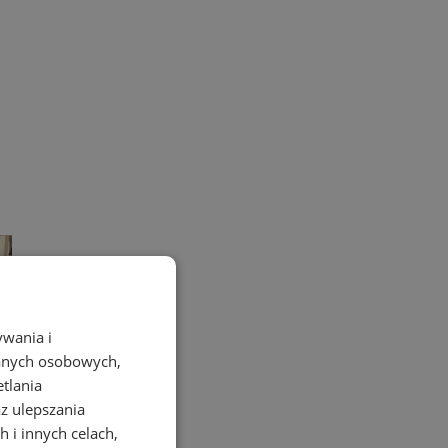
ywania i
danych osobowych,
etlania
az ulepszania
 i innych celach,