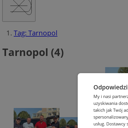
Tag: Tarnopol
Tarnopol (4)
Odpowiedzia
My i nasi partne
uzyskiwania dost
takich jak Twój a
spersonalizowanyc
usług.
Dostawcy s