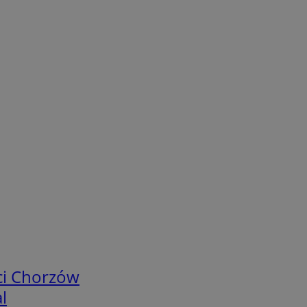
ci Chorzów
l