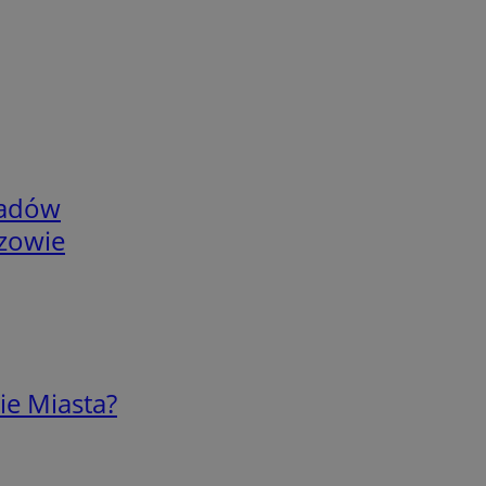
adów
rzowie
ie Miasta?