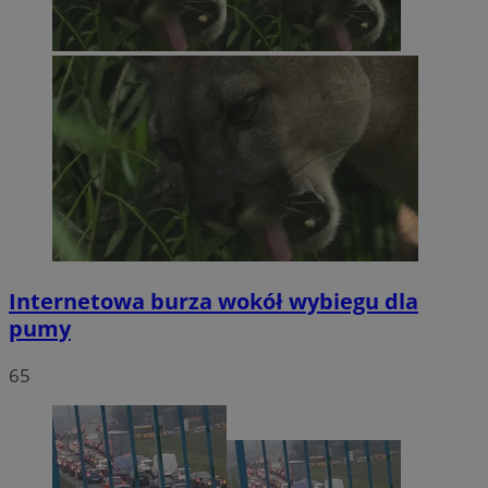
Internetowa burza wokół wybiegu dla
pumy
65