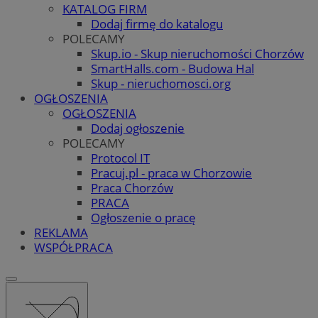
KATALOG FIRM
Dodaj firmę do katalogu
POLECAMY
Skup.io - Skup nieruchomości Chorzów
SmartHalls.com - Budowa Hal
Skup - nieruchomosci.org
OGŁOSZENIA
OGŁOSZENIA
Dodaj ogłoszenie
POLECAMY
Protocol IT
Pracuj.pl - praca w Chorzowie
Praca Chorzów
PRACA
Ogłoszenie o pracę
REKLAMA
WSPÓŁPRACA