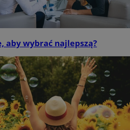
mojchorzow.pl
1 rok
Ten plik cookie przechowuje id
mojchorzow.pl
1 rok
Ten plik cookie przechowuje id
mojchorzow.pl
1 rok
Ten plik cookie przechowuje id
nt
4 tygodnie 2 dni
Ten plik cookie jest używany p
CookieScript
Script.com do zapamiętywania 
mojchorzow.pl
dotyczących zgody użytkownika
, aby wybrać najlepszą?
Jest to konieczne, aby baner c
Script.com działał poprawnie.
29 minut 53
Ten plik cookie służy do rozróż
Cloudflare Inc.
sekundy
botów. Jest to korzystne dla s
.temu.com
ponieważ umożliwia tworzeni
na temat korzystania z jej wit
METADATA
5 miesięcy 4
Ten plik cookie przechowuje i
YouTube
tygodnie
użytkownika oraz jego prefere
.youtube.com
prywatności podczas korzystan
Rejestruje wybory dotyczące p
Google Privacy Policy
i ustawień zgody, zapewniając 
w kolejnych wizytach. Dzięki 
musi ponownie konfigurować s
co zwiększa wygodę i zgodność
ochrony danych.
Sesja
Rejestruje, który klaster serw
NGINX Inc.
gościa. Jest to używane w kont
bh.contextweb.com
równoważenia obciążenia w ce
doświadczenia użytkownika.