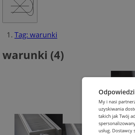
Tag: warunki
warunki (4)
Odpowiedzia
My i nasi partne
uzyskiwania dost
takich jak Twój a
spersonalizowanyc
usług.
Dostawcy s