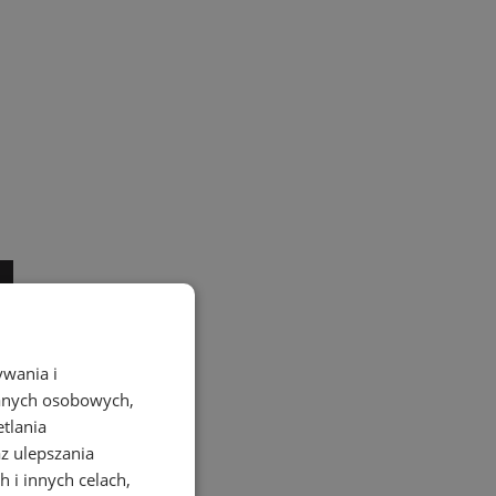
ywania i
danych osobowych,
etlania
az ulepszania
 i innych celach,