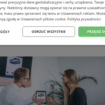
wać precyzyjne dane geolokalizacyjne i cechy urządzenia. Twoje
tryny. Niektórzy dostawcy mogą opierać się na prawnie uzasadnio
ie; masz prawo sprzeciwić się temu w
Ustawieniach reklam
. Może
woją zgodę w
Ustawieniach plików cookie
.
Polityka prywatności
ki muszą spełnić chorzowianie, 
EGÓŁY
ODRZUĆ WSZYSTKIE
PRZEJDŹ 
Wydajność
Targetowanie
Funkcjonalność
Ni
ezbędne
Wydajność
Targetowanie
Funkcjonalność
Niesklasyfikow
ie umożliwiają korzystanie z podstawowych funkcji strony internetowej, takich jak log
Bez niezbędnych plików cookie nie można prawidłowo korzystać ze strony internetowe
Okres
Provider
/
Domena
Opis
przechowywania