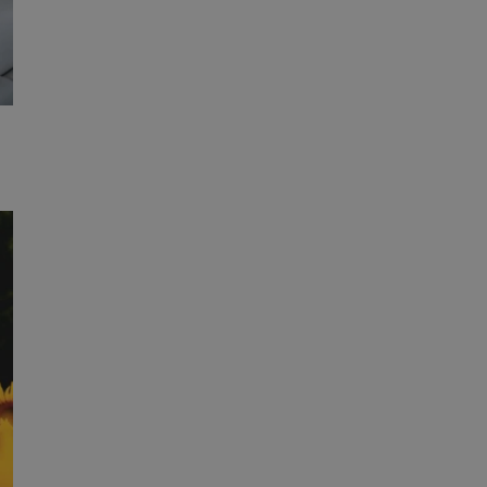
entyfikator sesji.
entyfikator sesji.
entyfikator sesji.
rzez usługę Cookie-
preferencji
 na pliki cookie.
ookie Cookie-
niania ludzi i
trony internetowej,
e ważnych raportów
ryny internetowej.
nformacje o zgodzie
ncjach dotyczących
ia z witryny.
olityki prywatności
ich przestrzeganie
temu użytkownik nie
woich preferencji,
 z regulacjami
erów obsługuje
ekście
lu optymalizacji