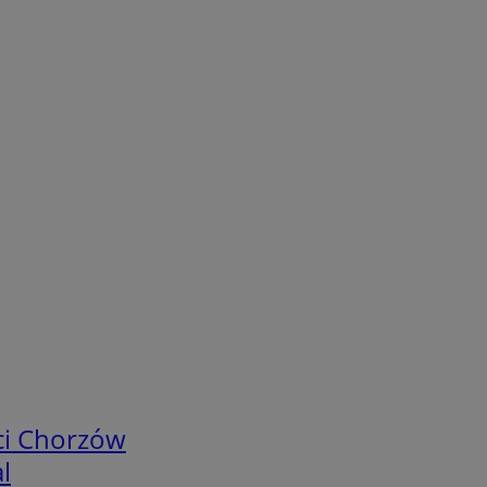
ci Chorzów
l