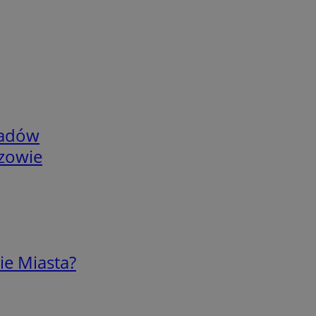
adów
rzowie
ie Miasta?