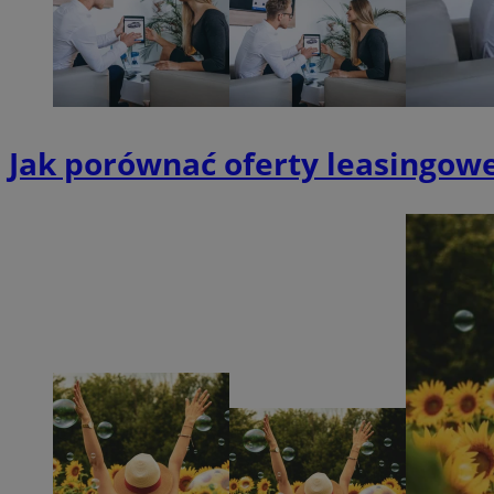
QeSessID
MvSessID
SessID
CookieScriptConse
Jak porównać oferty leasingowe
__cf_bm
VISITOR_PRIVACY_
INGRESSCOOKIE