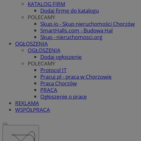
KATALOG FIRM
Dodaj firmę do katalogu
POLECAMY
Skup.io - Skup nieruchomości Chorzów
SmartHalls.com - Budowa Hal
Skup - nieruchomosci.org
OGŁOSZENIA
OGŁOSZENIA
Dodaj ogłoszenie
POLECAMY
Protocol IT
Pracuj.pl - praca w Chorzowie
Praca Chorzów
PRACA
Ogłoszenie o pracę
REKLAMA
WSPÓŁPRACA