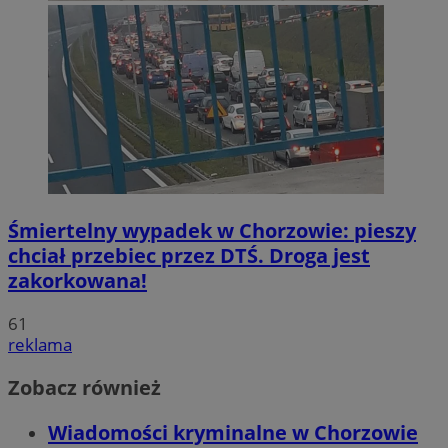
Śmiertelny wypadek w Chorzowie: pieszy
chciał przebiec przez DTŚ. Droga jest
zakorkowana!
61
reklama
Zobacz również
Wiadomości kryminalne w Chorzowie