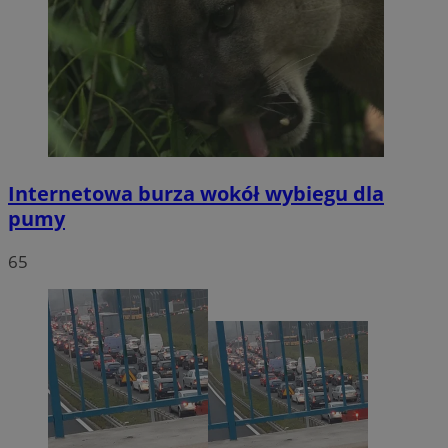
Internetowa burza wokół wybiegu dla
pumy
65