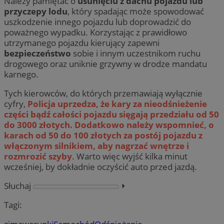
Należy pamiętać o
usunięciu z dachu pojazdu lub
przyczepy lodu
, który spadając może spowodować
uszkodzenie innego pojazdu lub doprowadzić do
poważnego wypadku. Korzystając z prawidłowo
utrzymanego pojazdu kierujący zapewni
bezpieczeństwo
sobie i innym uczestnikom ruchu
drogowego oraz uniknie grzywny w drodze mandatu
karnego.
Tych kierowców, do których przemawiają wyłącznie
cyfry,
Policja uprzedza, że kary za nieodśnieżenie
części bądź całości pojazdu sięgają przedziału od 50
do 3000 złotych. Dodatkowo należy wspomnieć, o
karach od 50 do 100 złotych za postój pojazdu z
włączonym silnikiem, aby nagrzać wnętrze i
rozmrozić szyby
. Warto więc wyjść kilka minut
wcześniej, by dokładnie oczyścić auto przed jazdą.
Słuchaj
⏵︎
Tagi: