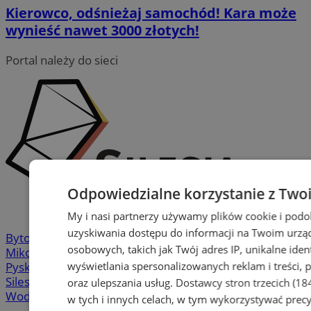
Kierowco, odśnieżaj samochód! Kara może
wynieść nawet 3000 złotych!
Portal należy do sieci
Odpowiedzialne korzystanie z Two
My i nasi partnerzy używamy plików cookie i pod
uzyskiwania dostępu do informacji na Twoim urzą
Bytom
-
Chorzów
-
Gliwice
-
Katowice
-
Łaziska Górne
-
osobowych, takich jak Twój adres IP, unikalne iden
Mikołów
-
Mysłowice
-
Orzesze
-
Piekary Śląskie
-
wyświetlania spersonalizowanych reklam i treści, p
Pyskowice
-
Ruda Śląska
-
Rybnik
-
Siemianowice
-
Silesia.info.pl
-
Sosnowiec
-
Świętochłowice
-
Tychy
-
oraz ulepszania usług.
Dostawcy stron trzecich (18
Wodzisław
-
Zabrze
-
Żory
w tych i innych celach, w tym wykorzystywać precy