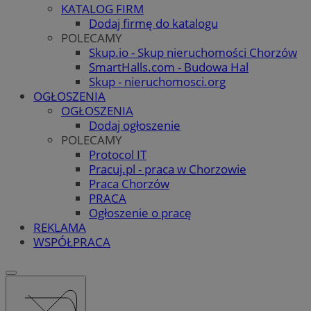
KATALOG FIRM
Dodaj firmę do katalogu
POLECAMY
Skup.io - Skup nieruchomości Chorzów
SmartHalls.com - Budowa Hal
Skup - nieruchomosci.org
OGŁOSZENIA
OGŁOSZENIA
Dodaj ogłoszenie
POLECAMY
Protocol IT
Pracuj.pl - praca w Chorzowie
Praca Chorzów
PRACA
Ogłoszenie o pracę
REKLAMA
WSPÓŁPRACA