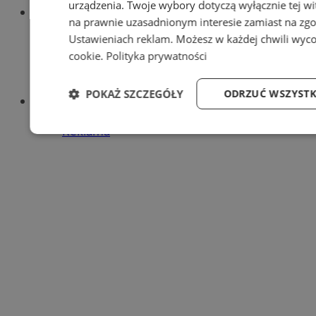
urządzenia. Twoje wybory dotyczą wyłącznie tej wi
Portal
na prawnie uzasadnionym interesie zamiast na zgo
Redakcja
Ustawieniach reklam
. Możesz w każdej chwili wyc
Patronat medialny
Praktyki w silesia.info.pl
cookie
.
Polityka prywatności
Regulaminy portalu
Polityka prywatności
POKAŻ SZCZEGÓŁY
ODRZUĆ WSZYSTK
Oferta
Napisz do nas
Reklama
Niezbędne
Wydajność
Targetowani
Niezbędne
Wydajność
Targetowanie
Niezbędne pliki cookie umożliwiają korzystanie z podstawowych f
użytkownika i zarządzanie kontem. Bez niezbędnych plików cooki
internetowej.
Ok
Nazwa
Provider
/
Domena