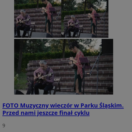
FOTO
Muzyczny wieczór w Parku Śląskim.
Przed nami jeszcze finał cyklu
9