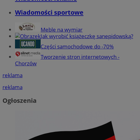
Wiadomości sportowe
Meble na wymiar
Jak wyrobić książeczkę sanepidowską?
Części samochodowe do -70%
Tworzenie stron internetowych -
Chorzów
reklama
reklama
Ogłoszenia