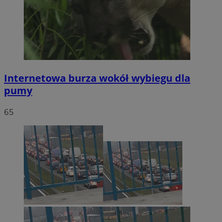
Internetowa burza wokół wybiegu dla
pumy
65