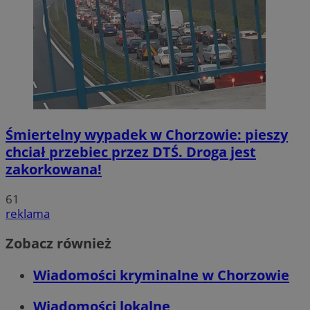
Śmiertelny wypadek w Chorzowie: pieszy
chciał przebiec przez DTŚ. Droga jest
zakorkowana!
61
reklama
Zobacz również
Wiadomości kryminalne w Chorzowie
Wiadomości lokalne