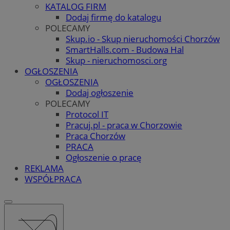
KATALOG FIRM
Dodaj firmę do katalogu
POLECAMY
Skup.io - Skup nieruchomości Chorzów
SmartHalls.com - Budowa Hal
Skup - nieruchomosci.org
OGŁOSZENIA
OGŁOSZENIA
Dodaj ogłoszenie
POLECAMY
Protocol IT
Pracuj.pl - praca w Chorzowie
Praca Chorzów
PRACA
Ogłoszenie o pracę
REKLAMA
WSPÓŁPRACA