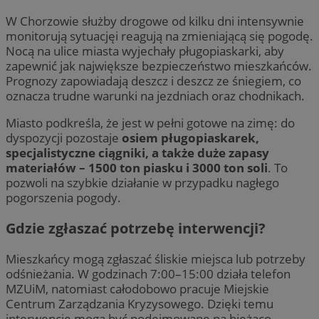
W Chorzowie służby drogowe od kilku dni intensywnie
monitorują sytuacjęi reagują na zmieniającą się pogodę.
Nocą na ulice miasta wyjechały pługopiaskarki, aby
zapewnić jak największe bezpieczeństwo mieszkańców.
Prognozy zapowiadają deszcz i deszcz ze śniegiem, co
oznacza trudne warunki na jezdniach oraz chodnikach.
Miasto podkreśla, że jest w pełni gotowe na zimę: do
dyspozycji pozostaje
osiem pługopiaskarek,
specjalistyczne ciągniki, a także duże zapasy
materiałów – 1500 ton piasku i 3000 ton soli
. To
pozwoli na szybkie działanie w przypadku nagłego
pogorszenia pogody.
Gdzie zgłaszać potrzebę interwencji?
Mieszkańcy mogą zgłaszać śliskie miejsca lub potrzeby
odśnieżania. W godzinach 7:00–15:00 działa telefon
MZUiM, natomiast całodobowo pracuje Miejskie
Centrum Zarządzania Kryzysowego. Dzięki temu
interwencje mogą być podejmowane na bieżąco.