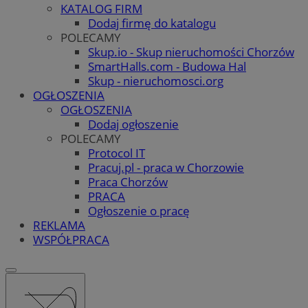
KATALOG FIRM
Dodaj firmę do katalogu
POLECAMY
Skup.io - Skup nieruchomości Chorzów
SmartHalls.com - Budowa Hal
Skup - nieruchomosci.org
OGŁOSZENIA
OGŁOSZENIA
Dodaj ogłoszenie
POLECAMY
Protocol IT
Pracuj.pl - praca w Chorzowie
Praca Chorzów
PRACA
Ogłoszenie o pracę
REKLAMA
WSPÓŁPRACA