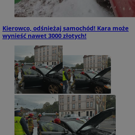
Kierowco, odśnieżaj samochód! Kara może
wynieść nawet 3000 złotych!