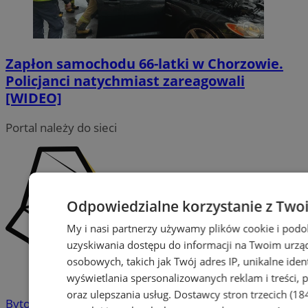
Zapłon samochodu 66-latki w Chorzowie.
Policjanci natychmiast zareagowali
[WIDEO]
Portal należy do sieci
Odpowiedzialne korzystanie z Two
My i nasi partnerzy używamy plików cookie i pod
uzyskiwania dostępu do informacji na Twoim urzą
osobowych, takich jak Twój adres IP, unikalne iden
wyświetlania spersonalizowanych reklam i treści, p
oraz ulepszania usług.
Dostawcy stron trzecich (18
Bytom
-
Chorzów
-
Gliwice
-
Katowice
-
Łaziska Górne
-