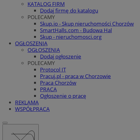
KATALOG FIRM
Dodaj firmę do katalogu
POLECAMY
Skup.io - Skup nieruchomości Chorzów
SmartHalls.com - Budowa Hal
Skup - nieruchomosci.org
OGŁOSZENIA
OGŁOSZENIA
Dodaj ogłoszenie
POLECAMY
Protocol IT
Pracuj.pl - praca w Chorzowie
Praca Chorzów
PRACA
Ogłoszenie o pracę
REKLAMA
WSPÓŁPRACA