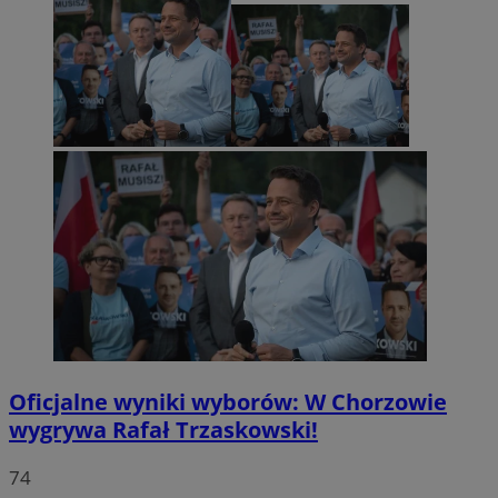
Oficjalne wyniki wyborów: W Chorzowie
wygrywa Rafał Trzaskowski!
74