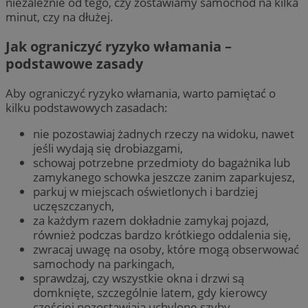
niezależnie od tego, czy zostawiamy samochód na kilka
minut, czy na dłużej.
Jak ograniczyć ryzyko włamania –
podstawowe zasady
Aby ograniczyć ryzyko włamania, warto pamiętać o
kilku podstawowych zasadach:
nie pozostawiaj żadnych rzeczy na widoku, nawet
jeśli wydają się drobiazgami,
schowaj potrzebne przedmioty do bagażnika lub
zamykanego schowka jeszcze zanim zaparkujesz,
parkuj w miejscach oświetlonych i bardziej
uczęszczanych,
za każdym razem dokładnie zamykaj pojazd,
również podczas bardzo krótkiego oddalenia się,
zwracaj uwagę na osoby, które mogą obserwować
samochody na parkingach,
sprawdzaj, czy wszystkie okna i drzwi są
domknięte, szczególnie latem, gdy kierowcy
częściej pozostawiają uchylone szyby.