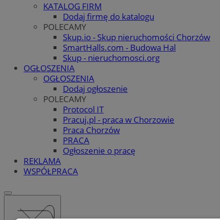
KATALOG FIRM
Dodaj firmę do katalogu
POLECAMY
Skup.io - Skup nieruchomości Chorzów
SmartHalls.com - Budowa Hal
Skup - nieruchomosci.org
OGŁOSZENIA
OGŁOSZENIA
Dodaj ogłoszenie
POLECAMY
Protocol IT
Pracuj.pl - praca w Chorzowie
Praca Chorzów
PRACA
Ogłoszenie o pracę
REKLAMA
WSPÓŁPRACA