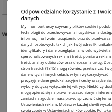
Odpowiedzialne korzystanie z Twoi
danych
Tag: wotum zaufania
My i nasi partnerzy używamy plików cookie i podob
wotum zaufania (1)
technologii do przechowywania i uzyskiwania dostę
informacji na Twoim urządzeniu oraz do przetwarza
danych osobowych, takich jak Twój adres IP, unikaln
identyfikatory i dane przeglądania, w celu wyświetla
spersonalizowanych reklam i treści, pomiaru reklam 
treści, analizy odbiorców oraz ulepszania usług.
Dos
stron trzecich (1845)
mogą również przetwarzać Two
dane w tych i innych celach, w tym wykorzystywać
precyzyjne dane geolokalizacyjne i cechy urządzenia
wybory dotyczą wyłącznie tej witryny. Niektórzy do
mogą opierać się na prawnie uzasadnionym interesi
zamiast na zgodzie; masz prawo sprzeciwić się temu
Ustawieniach reklam
. Możesz w każdej chwili wycof
swoją zgodę w
Ustawieniach plików cookie
.
Polityka