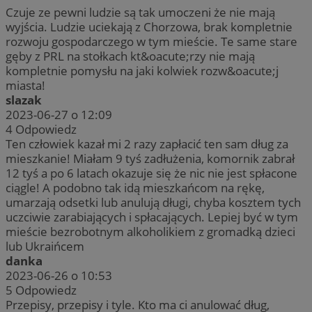
Czuje ze pewni ludzie są tak umoczeni że nie mają
wyjścia. Ludzie uciekają z Chorzowa, brak kompletnie
rozwoju gospodarczego w tym mieście. Te same stare
gęby z PRL na stołkach kt&oacute;rzy nie mają
kompletnie pomysłu na jaki kolwiek rozw&oacute;j
miasta!
slazak
2023-06-27 o 12:09
4
Odpowiedz
Ten człowiek kazał mi 2 razy zapłacić ten sam dług za
mieszkanie! Miałam 9 tyś zadłużenia, komornik zabrał
12 tyś a po 6 latach okazuje się że nic nie jest spłacone
ciągle! A podobno tak idą mieszkańcom na rękę,
umarzają odsetki lub anulują długi, chyba kosztem tych
uczciwie zarabiających i spłacających. Lepiej być w tym
mieście bezrobotnym alkoholikiem z gromadką dzieci
lub Ukraińcem
danka
2023-06-26 o 10:53
5
Odpowiedz
Przepisy, przepisy i tyle. Kto ma ci anulować dług,