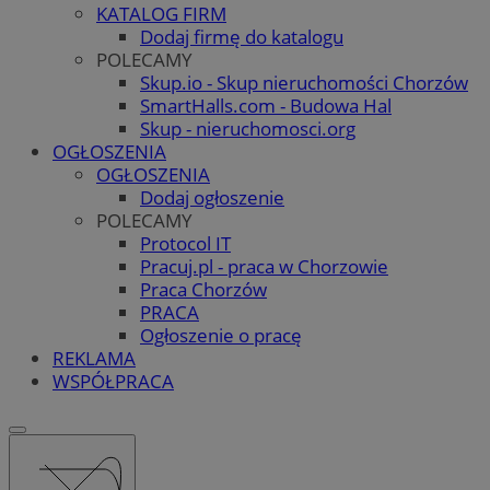
KATALOG FIRM
Dodaj firmę do katalogu
POLECAMY
Skup.io - Skup nieruchomości Chorzów
SmartHalls.com - Budowa Hal
Skup - nieruchomosci.org
OGŁOSZENIA
OGŁOSZENIA
Dodaj ogłoszenie
POLECAMY
Protocol IT
Pracuj.pl - praca w Chorzowie
Praca Chorzów
PRACA
Ogłoszenie o pracę
REKLAMA
WSPÓŁPRACA