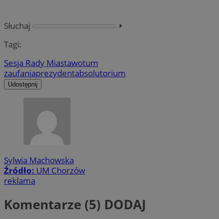
Słuchaj
⏵︎
Tagi:
Sesja Rady Miasta
wotum
zaufania
prezydent
absolutorium
Udostępnij
Sylwia Machowska
Źródło:
UM Chorzów
reklama
Komentarze (5)
DODAJ