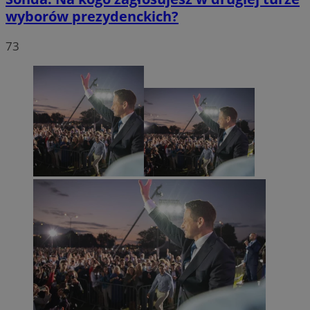
wyborów prezydenckich?
73