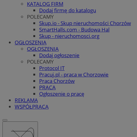
KATALOG FIRM
Dodaj firmę do katalogu
POLECAMY
Skup.io - Skup nieruchomości Chorzów
SmartHalls.com - Budowa Hal
Skup - nieruchomosci.org
OGŁOSZENIA
OGŁOSZENIA
Dodaj ogłoszenie
POLECAMY
Protocol IT
Pracuj.pl - praca w Chorzowie
Praca Chorzów
PRACA
Ogłoszenie o pracę
REKLAMA
WSPÓŁPRACA