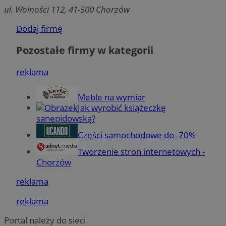
strony internetowej, takich jak logowanie użytkownika i zarządzanie
ul. Wolności 112, 41-500 Chorzów
kontem. Bez niezbędnych plików cookie nie można prawidłowo korz
ze strony internetowej.
Dodaj firmę
Okre
Nazwa
Provider
/
Domena
przechowy
Pozostałe firmy w kategorii
QeSessID
mojchorzow.pl
1 rok
reklama
MvSessID
mojchorzow.pl
1 rok
Meble na wymiar
Jak wyrobić książeczkę
sanepidowską?
SessID
mojchorzow.pl
1 rok
Części samochodowe do -70%
Tworzenie stron internetowych -
Chorzów
CookieScriptConsent
4 tygodnie
CookieScript
mojchorzow.pl
reklama
reklama
Portal należy do sieci