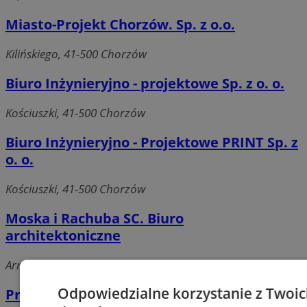
Miasto-Projekt Chorzów. Sp. z o.o.
Kilińskiego, 41-500 Chorzów
Biuro Inżynieryjno - projektowe Sp. z o. o.
Kościuszki, 41-500 Chorzów
Biuro Inżynieryjno - Projektowe PRINT Sp. z
o. o.
Kościuszki, 41-500 Chorzów
Moska i Rachuba SC. Biuro
architektoniczne
Armii Krajowej, 41-506 Chorzów
Odpowiedzialne korzystanie z Twoi
Pracownia Architektoniczna ARS