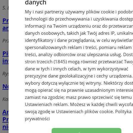
danych
S. Batorego, 41-506 Chorzów
My i nasi partnerzy używamy plików cookie i podob
technologii do przechowywania i uzyskiwania dostę
Profil. Sp. z o.o. Biuro usług
informacji na Twoim urządzeniu oraz do przetwarza
architektonicznych
danych osobowych, takich jak Twój adres IP, unikaln
identyfikatory i dane przeglądania, w celu wyświetla
Przyjemna, 41-500 Chorzów
spersonalizowanych reklam i treści, pomiaru reklam 
Pisarczyk Grzegorz, architekt. Biuro usług
treści, analizy odbiorców oraz ulepszania usług.
Dos
inwestycyjnych
stron trzecich (1845)
mogą również przetwarzać Two
dane w tych i innych celach, w tym wykorzystywać
Ryszki, 41-500 Chorzów
precyzyjne dane geolokalizacyjne i cechy urządzenia
wybory dotyczą wyłącznie tej witryny. Niektórzy do
Nobra SC. Firma projektowo - wykonawcza
mogą opierać się na prawnie uzasadnionym interesi
zamiast na zgodzie; masz prawo sprzeciwić się temu
Katowicka 117, 41-500 Chorzów
Ustawieniach reklam
. Możesz w każdej chwili wycof
Ambit SC. Ewa Rak, Roman Rak.
swoją zgodę w
Ustawieniach plików cookie
.
Polityka
Projektowanie architektoniczne, wycena
prywatności
nieruchomości, nadzór budowlany