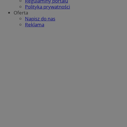
Regulaminy portalu
Polityka prywatności
Oferta
Napisz do nas
Reklama
INGRESSCOOKIE
Sesja
NGINX Inc.
bh.contextweb.com