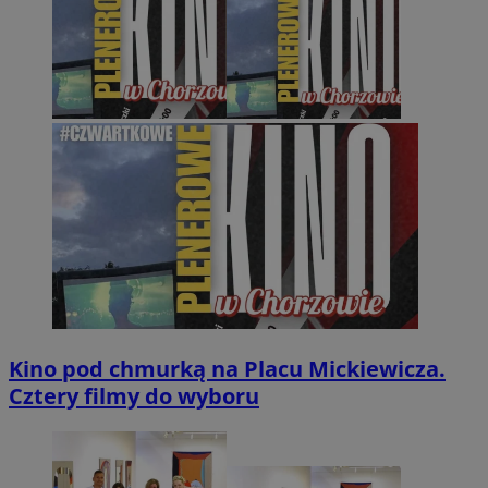
Kino pod chmurką na Placu Mickiewicza.
Cztery filmy do wyboru