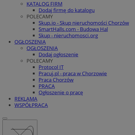
KATALOG FIRM
Dodaj firmę do katalogu
POLECAMY
Skup.io - Skup nieruchomości Chorzów
SmartHalls.com - Budowa Hal
Skup - nieruchomosci.org
OGŁOSZENIA
OGŁOSZENIA
Dodaj ogłoszenie
POLECAMY
Protocol IT
Pracuj.pl - praca w Chorzowie
Praca Chorzów
PRACA
Ogłoszenie o pracę
REKLAMA
WSPÓŁPRACA