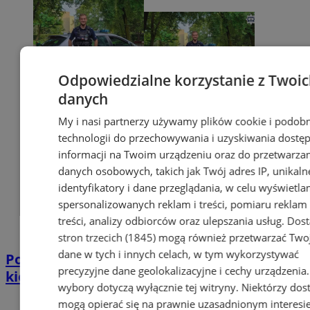
Odpowiedzialne korzystanie z Twoi
danych
My i nasi partnerzy używamy plików cookie i podob
technologii do przechowywania i uzyskiwania dostę
informacji na Twoim urządzeniu oraz do przetwarza
danych osobowych, takich jak Twój adres IP, unikaln
identyfikatory i dane przeglądania, w celu wyświetla
spersonalizowanych reklam i treści, pomiaru reklam 
treści, analizy odbiorców oraz ulepszania usług.
Dos
stron trzecich (1845)
mogą również przetwarzać Two
dane w tych i innych celach, w tym wykorzystywać
Policjant po służbie zatrzymał pijanego
precyzyjne dane geolokalizacyjne i cechy urządzenia
kierowcę. Miał prawie 2 promile
wybory dotyczą wyłącznie tej witryny. Niektórzy do
mogą opierać się na prawnie uzasadnionym interesi