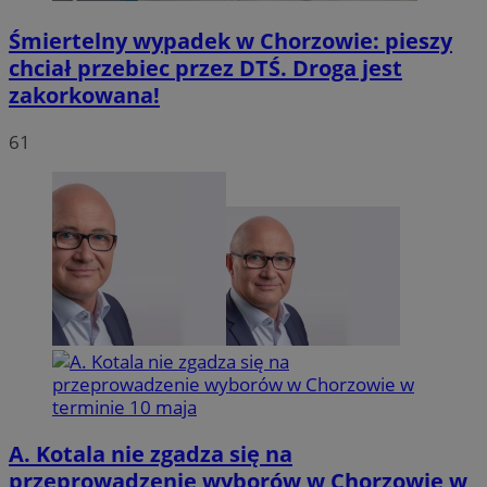
Śmiertelny wypadek w Chorzowie: pieszy
chciał przebiec przez DTŚ. Droga jest
zakorkowana!
INGRESSCOOKIE
Sesja
NGINX Inc.
bh.contextweb.com
61
li_gc
5 miesię
LinkedIn
tygodn
Corporation
.linkedin.com
A. Kotala nie zgadza się na
Provider
/
Nazwa
Domena
przeprowadzenie wyborów w Chorzowie w