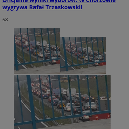
wygrywa Rafał Trzaskowski!
VISITOR_PRIVACY_METADATA
5 miesię
YouTube
68
tygodn
.youtube.com