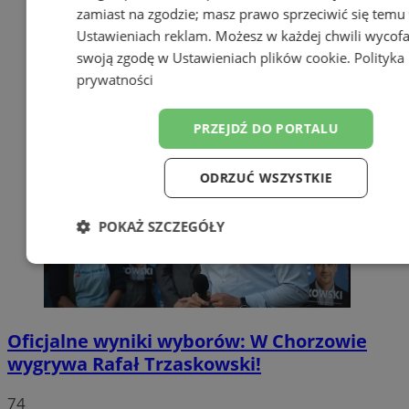
zamiast na zgodzie; masz prawo sprzeciwić się temu
Ustawieniach reklam
. Możesz w każdej chwili wycof
swoją zgodę w
Ustawieniach plików cookie
.
Polityka
prywatności
PRZEJDŹ DO PORTALU
ODRZUĆ WSZYSTKIE
POKAŻ SZCZEGÓŁY
Niezbędne
Wydajność
Targetow
Oficjalne wyniki wyborów: W Chorzowie
Funkcjonalność
Niesklasyfikowa
wygrywa Rafał Trzaskowski!
74