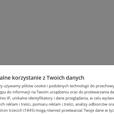
lne korzystanie z Twoich danych
rzy używamy plików cookie i podobnych technologii do przechow
pieczyć? Sprawdź najlepsze
placówki ba
ępu do informacji na Twoim urządzeniu oraz do przetwarzania 
dres IP, unikalne identyfikatory i dane przeglądania, w celu wyświ
niejsze kredyty, opłacalne lokaty banko
h reklam i treści, pomiaru reklam i treści, analizy odbiorców or
we. Dowiedz się, gdzie i w jaki sposób
tron trzecich (1845)
mogą również przetwarzać Twoje dane w tych