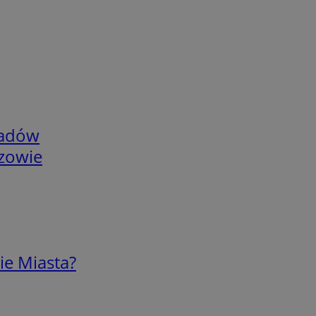
adów
rzowie
ie Miasta?