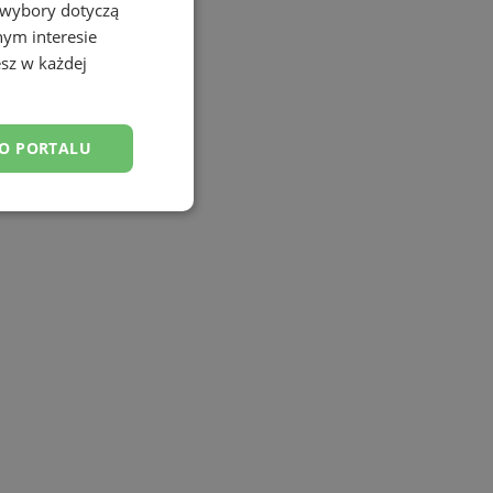
 wybory dotyczą
nym interesie
sz w każdej
DO PORTALU
esklasyfikowane
ane
owanie użytkownika i
j.