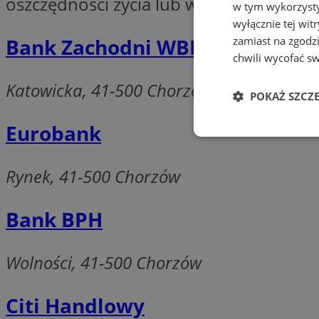
oszczędności życia lub wziąć pożyczkę 
w tym wykorzysty
wyłącznie tej wi
Bank Zachodni WBK SA
zamiast na zgodz
chwili wycofać s
Katowicka, 41-500 Chorzów
POKAŻ SZCZ
Eurobank
Niezbędne
Rynek, 41-500 Chorzów
Bank BPH
Ni
Wolności, 41-500 Chorzów
Niezbędne pliki cook
zarządzanie kontem. 
Citi Handlowy
Nazwa