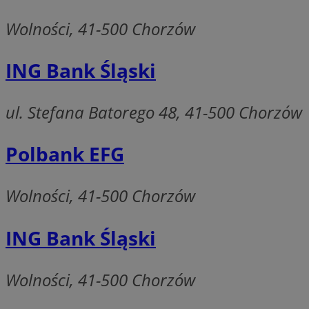
QeSessID
Wolności, 41-500 Chorzów
MvSessID
SessID
ING Bank Śląski
CookieScriptConse
ul. Stefana Batorego 48, 41-500 Chorzów
__cf_bm
Polbank EFG
VISITOR_PRIVACY_
Wolności, 41-500 Chorzów
ING Bank Śląski
Wolności, 41-500 Chorzów
INGRESSCOOKIE