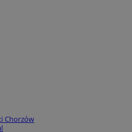
ci Chorzów
l