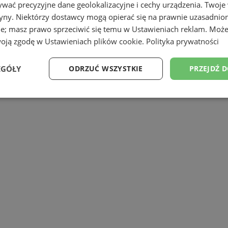
na dowolny cel.
wać precyzyjne dane geolokalizacyjne i cechy urządzenia. Twoje
tryny. Niektórzy dostawcy mogą opierać się na prawnie uzasadnio
ie; masz prawo sprzeciwić się temu w
Ustawieniach reklam
. Może
woją zgodę w
Ustawieniach plików cookie
.
Polityka prywatności
EGÓŁY
ODRZUĆ WSZYSTKIE
PRZEJDŹ 
Wydajność
Targetowanie
Funkcjonalność
Ni
ezbędne
Wydajność
Targetowanie
Funkcjonalność
Niesklasyfikow
ie umożliwiają korzystanie z podstawowych funkcji strony internetowej, takich jak log
Bez niezbędnych plików cookie nie można prawidłowo korzystać ze strony internetowe
Okres
Provider
/
Domena
Opis
przechowywania