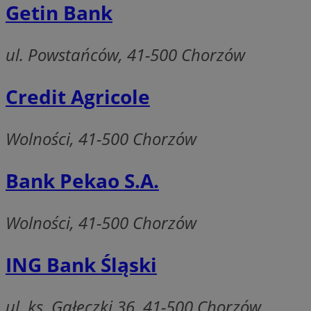
Getin Bank
li_gc
ul. Powstańców, 41-500 Chorzów
Nazwa
Credit Agricole
Nazwa
openstat_umr82x3
Nazwa
openstat_gid
VP
Wolności, 41-500 Chorzów
pb_rtb_ev_part
openstat_pbi939ar
openstat_khpu8s
Bank Pekao S.A.
openstat_iy2unm5p
_clck
__gads
incap_ses_1688_32
Wolności, 41-500 Chorzów
openstat_wj089dcr
__Secure-
_clsk
ROLLOUT_TOKEN
visid_incap_322052
ING Bank Śląski
_clsk
bcookie
ul. ks. Gałeczki 36, 41-500 Chorzów