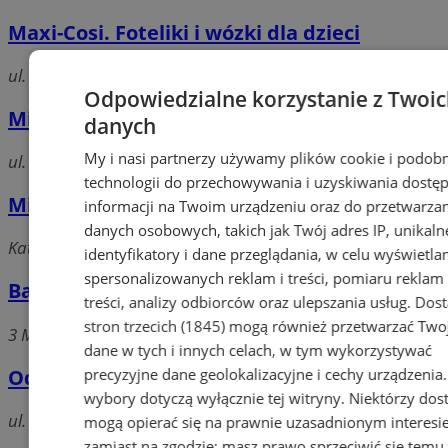
Maxi-Cosi. Foteliki i wózki dla dzieci
ul. Legnicka 84/86, 41-500 Chorzów
Odpowiedzialne korzystanie z Twoi
Mix. Sklep z art. dziecięcymi
danych
My i nasi partnerzy używamy plików cookie i podob
ul. Stefana Batorego 14, 41-500 Chorzów
technologii do przechowywania i uzyskiwania dostę
Milutek Centrum Dziecięce
informacji na Twoim urządzeniu oraz do przetwarza
danych osobowych, takich jak Twój adres IP, unikaln
Katowicka, 41-500 Chorzów
identyfikatory i dane przeglądania, w celu wyświetla
spersonalizowanych reklam i treści, pomiaru reklam 
Baby-Raj - Odzież i art. dziecięce
treści, analizy odbiorców oraz ulepszania usług.
Dos
stron trzecich (1845)
mogą również przetwarzać Two
3 Maja, 41-500 Chorzów
dane w tych i innych celach, w tym wykorzystywać
Odzież dziecięca
precyzyjne dane geolokalizacyjne i cechy urządzenia
wybory dotyczą wyłącznie tej witryny. Niektórzy do
ul. Hajducka 4, 41-500 Chorzów
mogą opierać się na prawnie uzasadnionym interesi
zamiast na zgodzie; masz prawo sprzeciwić się temu