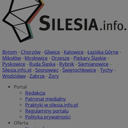
mojchorzow.pl
Google Privacy Policy
Bytom
-
Chorzów
-
Gliwice
-
Katowice
-
Łaziska Górne
-
Mikołów
-
Mysłowice
-
Orzesze
-
Piekary Śląskie
-
Pyskowice
-
Ruda Śląska
-
Rybnik
-
Siemianowice
-
Silesia.info.pl
-
Sosnowiec
-
Świętochłowice
-
Tychy
-
__cf_bm
29 minu
Cloudflare Inc.
Wodzisław
-
Zabrze
-
Żory
sekun
.temu.com
Portal
Redakcja
Patronat medialny
Praktyki w silesia.info.pl
Regulaminy portalu
Polityka prywatności
Oferta