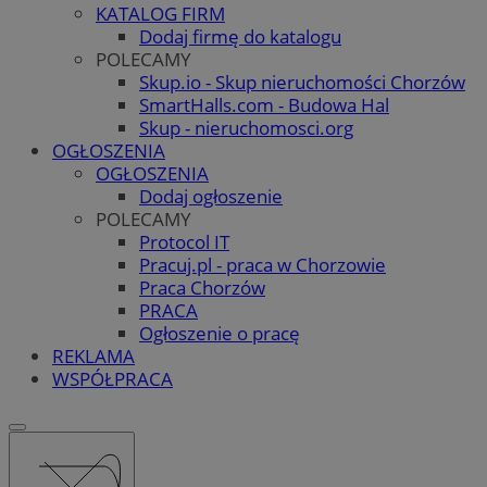
KATALOG FIRM
Dodaj firmę do katalogu
POLECAMY
Skup.io - Skup nieruchomości Chorzów
SmartHalls.com - Budowa Hal
Skup - nieruchomosci.org
OGŁOSZENIA
OGŁOSZENIA
Dodaj ogłoszenie
POLECAMY
Protocol IT
Pracuj.pl - praca w Chorzowie
Praca Chorzów
PRACA
Ogłoszenie o pracę
REKLAMA
WSPÓŁPRACA