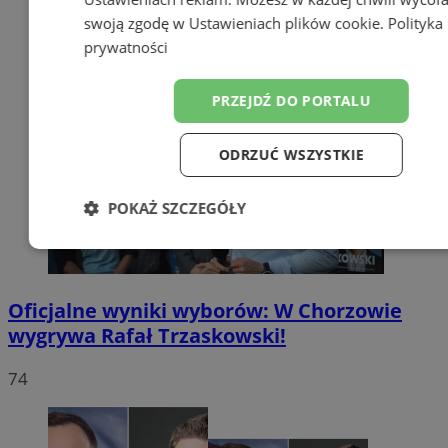
swoją zgodę w
Ustawieniach plików cookie
.
Polityka
prywatności
PRZEJDŹ DO PORTALU
ODRZUĆ WSZYSTKIE
POKAŻ SZCZEGÓŁY
Niezbędne
Wydajność
Targetow
Oficjalne wyniki wyborów: W Chorzowie
Funkcjonalność
Niesklasyfikowa
wygrywa Rafał Trzaskowski!
74