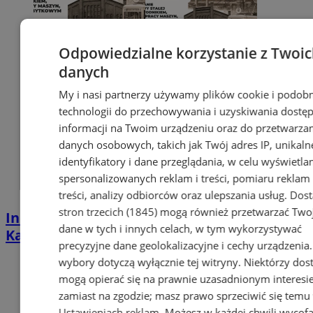
Odpowiedzialne korzystanie z Twoi
danych
My i nasi partnerzy używamy plików cookie i podob
technologii do przechowywania i uzyskiwania dostę
informacji na Twoim urządzeniu oraz do przetwarza
danych osobowych, takich jak Twój adres IP, unikaln
identyfikatory i dane przeglądania, w celu wyświetla
spersonalizowanych reklam i treści, pomiaru reklam 
treści, analizy odbiorców oraz ulepszania usług.
Dos
stron trzecich (1845)
mogą również przetwarzać Two
Industrialna podróż przez Chorzów i
dane w tych i innych celach, w tym wykorzystywać
Katowice. Nadchodzi HUTBANA 2026
precyzyjne dane geolokalizacyjne i cechy urządzenia
wybory dotyczą wyłącznie tej witryny. Niektórzy do
mogą opierać się na prawnie uzasadnionym interesi
zamiast na zgodzie; masz prawo sprzeciwić się temu
Ustawieniach reklam
. Możesz w każdej chwili wycof