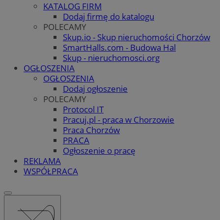
KATALOG FIRM
Dodaj firmę do katalogu
POLECAMY
Skup.io - Skup nieruchomości Chorzów
SmartHalls.com - Budowa Hal
Skup - nieruchomosci.org
OGŁOSZENIA
OGŁOSZENIA
Dodaj ogłoszenie
POLECAMY
Protocol IT
Pracuj.pl - praca w Chorzowie
Praca Chorzów
PRACA
Ogłoszenie o pracę
REKLAMA
WSPÓŁPRACA