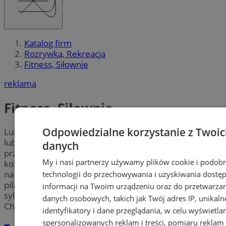
Katalog firm
Rozrywka, Rekreacja
Fitness, Siłownie
reklama
Fitness, Siłownie
Odpowiedzialne korzystanie z Twoi
Lubisz spędzać czas aktywnie? Szukasz dobrej
siłowni
lub
klubu fitness
w Chorzowie? Poniższa lista
danych
przedstawia najlepsze miejsca, w których możesz
My i nasi partnerzy używamy plików cookie i podob
kontynuować swój trening siłowy, wykupić członkostwo
na siłownię lub zapisać się na zajęcia z zumby czy
technologii do przechowywania i uzyskiwania dostę
pilatesu. Niezależnie od tego czy chcesz zadbać o dobrą
informacji na Twoim urządzeniu oraz do przetwarza
sylwetkę, czy trening to twoje hobby w mieście
danych osobowych, takich jak Twój adres IP, unikaln
Chorzów na pewno znajdziesz miejsce dla siebie.
identyfikatory i dane przeglądania, w celu wyświetla
spersonalizowanych reklam i treści, pomiaru reklam 