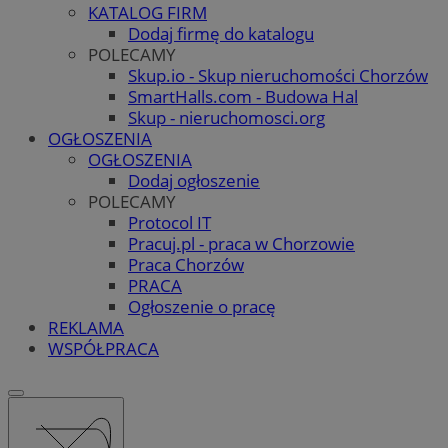
KATALOG FIRM
Dodaj firmę do katalogu
POLECAMY
Skup.io - Skup nieruchomości Chorzów
SmartHalls.com - Budowa Hal
Skup - nieruchomosci.org
OGŁOSZENIA
OGŁOSZENIA
Dodaj ogłoszenie
POLECAMY
Protocol IT
Pracuj.pl - praca w Chorzowie
Praca Chorzów
PRACA
Ogłoszenie o pracę
REKLAMA
WSPÓŁPRACA