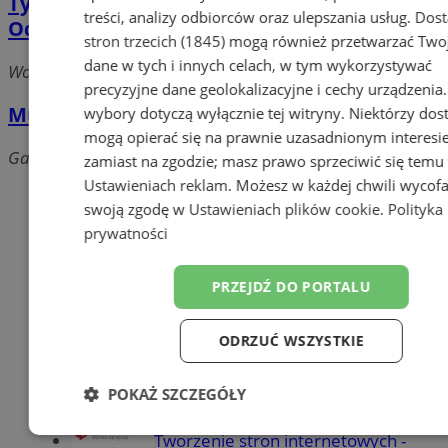
Tytan - Śląskie Centrum Sprzedaży
treści, analizy odbiorców oraz ulepszania usług.
Dos
Odżywek
stron trzecich (1845)
mogą również przetwarzać Two
dane w tych i innych celach, w tym wykorzystywać
Wolności, 41-500 Chorzów
precyzyjne dane geolokalizacyjne i cechy urządzenia
Multi Fitness Club
wybory dotyczą wyłącznie tej witryny. Niektórzy do
mogą opierać się na prawnie uzasadnionym interesi
Gałeczki, 41-500 Chorzów
zamiast na zgodzie; masz prawo sprzeciwić się temu
Ustawieniach reklam
. Możesz w każdej chwili wycof
Dodaj firmę
swoją zgodę w
Ustawieniach plików cookie
.
Polityka
prywatności
Pozostałe firmy w kategorii
reklama
PRZEJDŹ DO PORTALU
Meble na wymiar
ODRZUĆ WSZYSTKIE
Jak wyrobić książeczkę
sanepidowską?
POKAŻ SZCZEGÓŁY
Części samochodowe do -70%
Niezbędne
Wydajność
Targetow
Tworzenie stron internetowych -